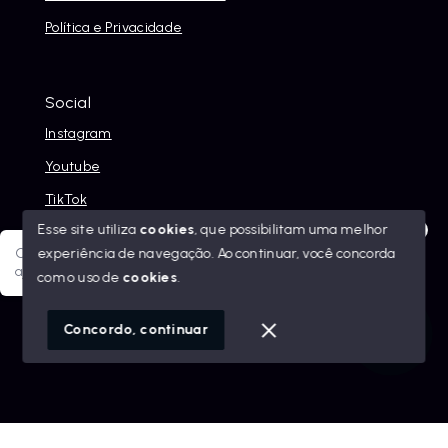
Política e Privacidade
Social
Instagram
Youtube
TikTok
Esse site utiliza
cookies
, que possibilitam uma melhor
experiência de navegação.
Ao continuar, você concorda
Olá! Sua jornada ao novo imóvel começa aqui. Como posso
ajudar?
com o uso de
cookies
.
© Copyright 2026 - Alexandre Abreu Imóveis - Todos os
direitos reservados
1
Concordo, continuar
SITE PARA IMOBILIARIA