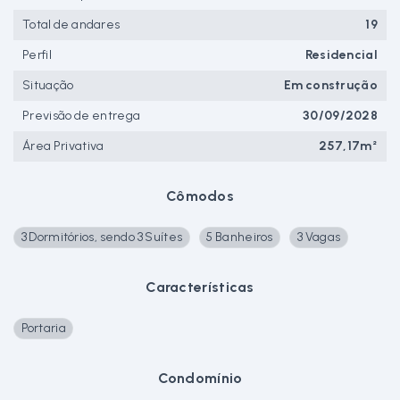
Total de andares
19
Perfil
Residencial
Situação
Em construção
Previsão de entrega
30/09/2028
Área Privativa
257,17m²
Cômodos
3 Dormitórios, sendo 3 Suítes
5 Banheiros
3 Vagas
Características
Portaria
Condomínio