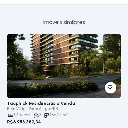
Imóveis similares
Tauphick Residências
à Venda
Bela Vista - Porto Alegre/RS
3
,
3
suítes
3
266,04
m²
R$6.953.389,34