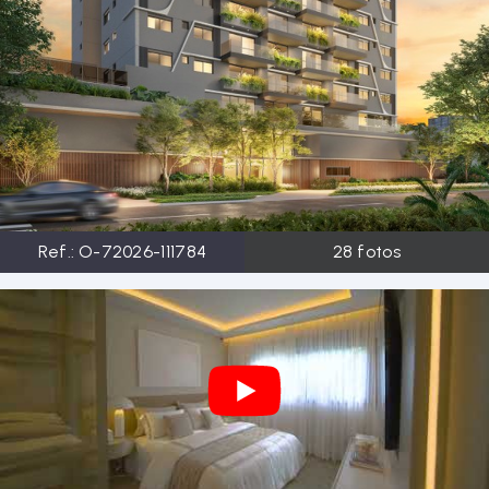
Ref.:
O-72026-111784
28
fotos