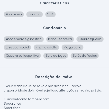
Características
Academia
Portaria
SPA
Condomínio
Academia de ginástica
Brinquedoteca
Churrasqueira
Elevador social
Piscina adulto
Playground
Quadra poliesportiva
Sala de jogos
Salão de festas
Descrição do imóvel
Exclusividade que se revela nos detalhes. Preço e
disponibilidade do imóvel sujeitos a alteração sem aviso prévio.
O imóvel conta também com:
Segurança
Sports bar