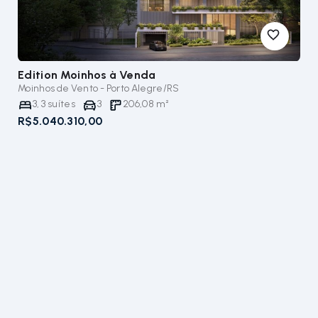
Edition Moinhos
à Venda
Moinhos de Vento - Porto Alegre/RS
3
,
3
suítes
3
206,08
m²
R$5.040.310,00