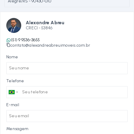
Alegre/RS
- 90430-010
Alexandre Abreu
CRECI -
53846
(51) 9 9536-3655
contato@alexandreabreuimoveis.com.br
Nome
Telefone
E-mail
Mensagem