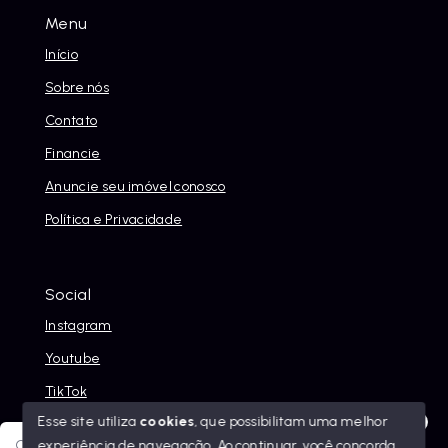
Menu
Início
Sobre nós
Contato
Financie
Anuncie seu imóvel conosco
Política e Privacidade
Social
Instagram
Youtube
TikTok
Esse site utiliza
cookies
, que possibilitam uma melhor
experiência de navegação.
Ao continuar, você concorda
Olá! Sua jornada ao novo imóvel começa aqui. Como posso