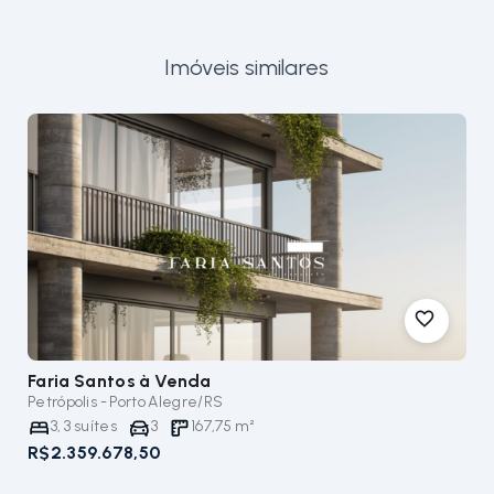
Imóveis similares
Faria Santos
à Venda
Petrópolis - Porto Alegre/RS
3
,
3
suítes
3
167,75
m²
R$2.359.678,50