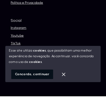
Política e Privacidade
Social
Instagram
Youtube
TikTok
Esse site utiliza
cookies
, que possibilitam uma melhor
experiência de navegação.
Ao continuar, você concorda
com o uso de
cookies
.
© Copyright 2026 - Alexandre Abreu Imóveis - Todos os
direitos reservados
Concordo, continuar
SITE PARA IMOBILIARIA
Início
Histórico
Favoritos