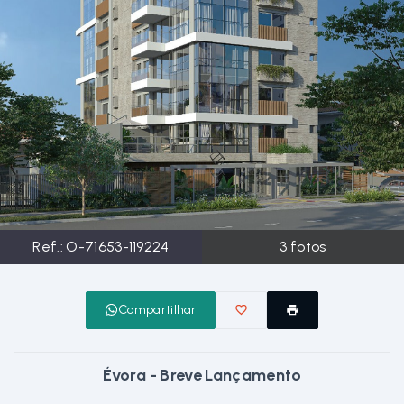
Ref.:
O-71653-119224
3
fotos
Compartilhar
Évora - Breve Lançamento