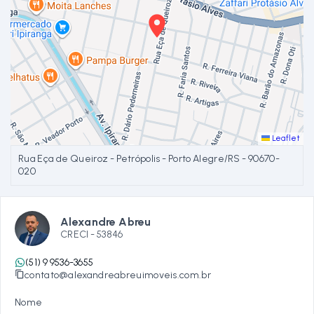
Leaflet
Rua Eça de Queiroz - Petrópolis - Porto Alegre/RS
- 90670-
020
Alexandre Abreu
CRECI -
53846
(51) 9 9536-3655
contato@alexandreabreuimoveis.com.br
Nome