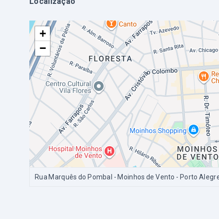
Localização
+
−
Rua Marquês do Pombal - Moinhos de Vento - Porto Alegr