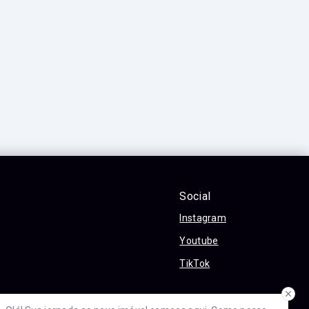
Social
Instagram
Youtube
TikTok
óvel conosco