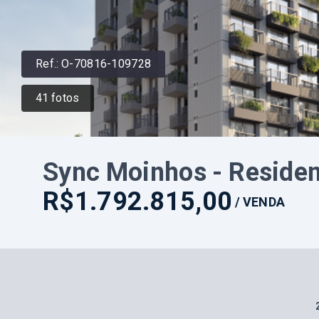
Ref.:
O-70816-109728
41
fotos
Sync Moinhos - Residen
R$1.792.815,00
/
VENDA