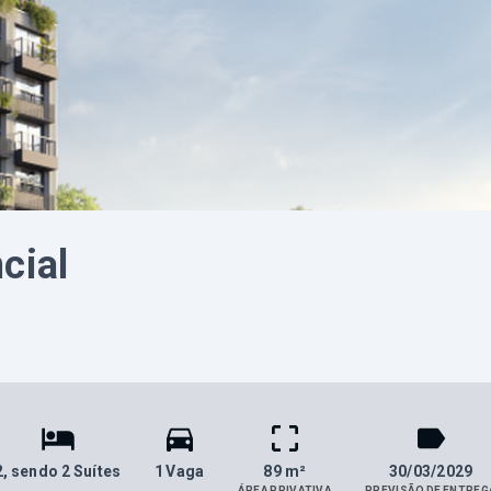
cial
2
, sendo 2 Suítes
1 Vaga
89 m²
30/03/2029
ÁREA PRIVATIVA
PREVISÃO DE ENTREG