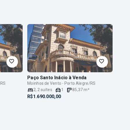
Paço Santo Inácio
à Venda
/RS
Moinhos de Vento - Porto Alegre/RS
2
,
2
suítes
1
85,37
m²
R$1.690.000,00