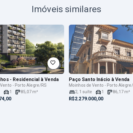
Imóveis similares
hos - Residencial
à Venda
Paço Santo Inácio
à Venda
Vento - Porto Alegre/RS
Moinhos de Vento - Porto Alegre
e
1
85,07
m²
2
,
1
suíte
1
86,17
m²
74,00
R$2.279.000,00