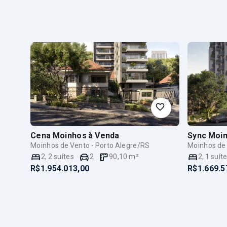
Cena Moinhos
à Venda
Sync Moin
Moinhos de Vento - Porto Alegre/RS
Moinhos de 
2
,
2
suítes
2
90,10
m²
2
,
1
suít
R$1.954.013,00
R$1.669.5