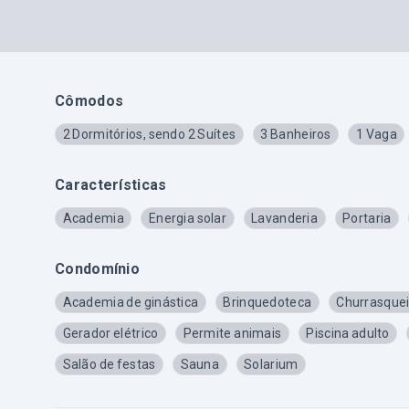
Cômodos
2 Dormitórios, sendo 2 Suítes
3 Banheiros
1 Vaga
Características
Academia
Energia solar
Lavanderia
Portaria
Condomínio
Academia de ginástica
Brinquedoteca
Churrasquei
Gerador elétrico
Permite animais
Piscina adulto
Salão de festas
Sauna
Solarium