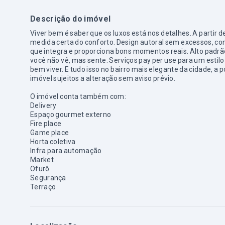
Descrição do imóvel
Viver bem é saber que os luxos está nos detalhes. A partir 
medida certa do conforto. Design autoral sem excessos, com
que integra e proporciona bons momentos reais. Alto padrão
você não vê, mas sente. Serviços pay per use para um estilo
bem viver. E tudo isso no bairro mais elegante da cidade, a
imóvel sujeitos a alteração sem aviso prévio.
O imóvel conta também com:
Delivery
Espaço gourmet externo
Fire place
Game place
Horta coletiva
Infra para automação
Market
Ofurô
Segurança
Terraço