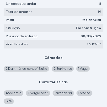
Unidades por andar
8
Total de andares
19
Perfil
Residencial
Situação
Em construção
Previsão de entrega
30/03/2029
Área Privativa
85,07m²
Cômodos
2 Dormitórios, sendo 1 Suíte
2 Banheiros
1 Vaga
Características
Academia
Energia solar
Lavanderia
Portaria
SPA