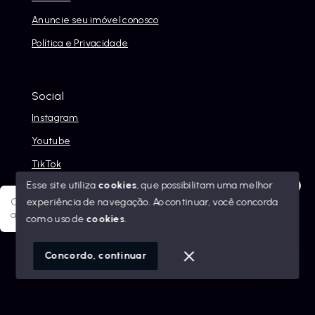
Anuncie seu imóvel conosco
Política e Privacidade
Social
Instagram
Youtube
TikTok
Esse site utiliza
cookies
, que possibilitam uma melhor
experiência de navegação.
Ao continuar, você concorda
Olá! Sua jornada ao novo imóvel começa aqui. Como posso
ajudar?
com o uso de
cookies
.
© Copyright 2026 - Alexandre Abreu Imóveis - Todos os
direitos reservados
1
Concordo, continuar
SITE PARA IMOBILIARIA