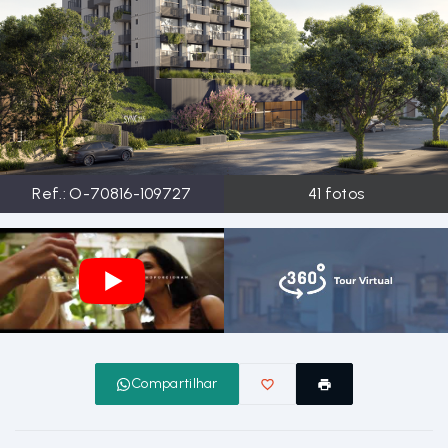
Ref.:
O-70816-109727
41
fotos
Compartilhar