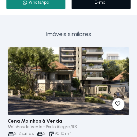
WhatsApp
E-mail
Imóveis similares
Cena Moinhos
à Venda
Moinhos de Vento - Porto Alegre/RS
2
,
2
suítes
2
90,10
m²