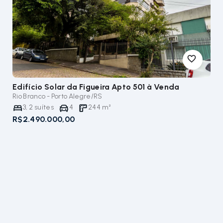
Edifício Solar da Figueira Apto 501
à Venda
Rio Branco - Porto Alegre/RS
3
,
2
suítes
4
244
m²
R$2.490.000,00