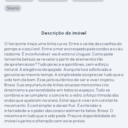
Sauna
Descrição do imóvel
O horizonte traça uma linha curva. Entre o verde das coxilhas do
pampa e o azul anil. Entre o mar encrespado pelas ondas e o céu
radiante. É inconfundível: você está no Uruguai. Como pode
tamanha beleza se revelar a partir de elementos tão
despretensiosos? Tudo parece espontâneo, sem esforço,
natural. A elegância despojada. A arquitetura sofisticada e
genuína ao mesmo tempo. A simplicidade ao apreciar tudo que a
vida tem de bom. Esse jeito autêntico de ser e viver inspirou
Brava. Sua arquitetura de linhas sinuosas marcantes cria
dinamismo e personalidade em todos os espaços. Tudo se
combina e se completa: o concreto, o vidro, a força ritmada das
ondas que quebram na areia. Estar aqui é viver em constante
movimento. É contemplar e deixar fluir. É entender a
intensidade e o poder das coisas realmente belas. Brava. O
máximo em tudo que a vida pede. Preço e disponibilidade do
imóvel sujeitos a alteração sem aviso prévio.