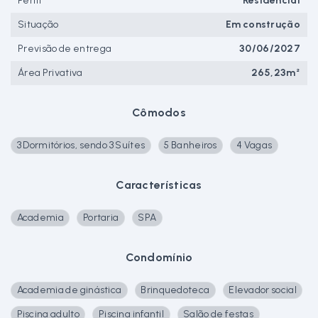
Perfil
Residencial
Situação
Em construção
Previsão de entrega
30/06/2027
Área Privativa
265,23m²
Cômodos
3 Dormitórios, sendo 3 Suítes
5 Banheiros
4 Vagas
Características
Academia
Portaria
SPA
Condomínio
Academia de ginástica
Brinquedoteca
Elevador social
Piscina adulto
Piscina infantil
Salão de festas