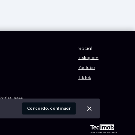
Social
Instagram
Youtube
TikTok
óvel conosco
cidade
Concordo, continuar
SITE PARA IMOBILIARIA