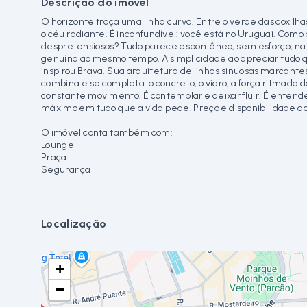
Descrição do imóvel
O horizonte traça uma linha curva. Entre o verde das coxilh
o céu radiante. É inconfundível: você está no Uruguai. Com
despretensiosos? Tudo parece espontâneo, sem esforço, natu
genuína ao mesmo tempo. A simplicidade ao apreciar tudo qu
inspirou Brava. Sua arquitetura de linhas sinuosas marcant
combina e se completa: o concreto, o vidro, a força ritmada
constante movimento. É contemplar e deixar fluir. É entende
máximo em tudo que a vida pede. Preço e disponibilidade do 
O imóvel conta também com:
Lounge
Praça
Segurança
Localização
+
−