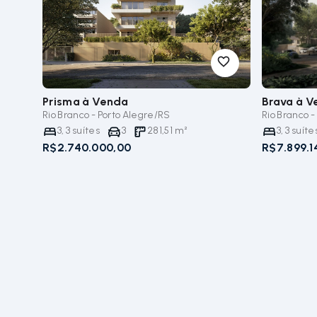
Prisma
à Venda
Brava
à V
Rio Branco - Porto Alegre/RS
Rio Branco -
3
,
3
suítes
3
281,51
m²
3
,
3
suíte
R$2.740.000,00
R$7.899.1