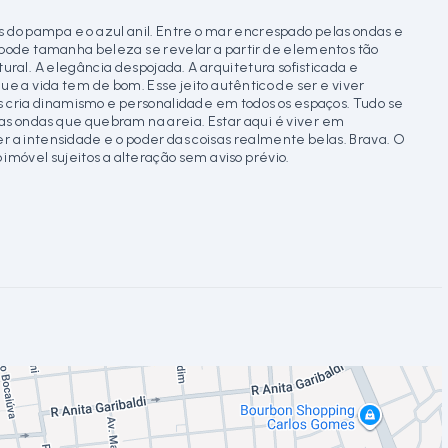
as do pampa e o azul anil. Entre o mar encrespado pelas ondas e
o pode tamanha beleza se revelar a partir de elementos tão
ral. A elegância despojada. A arquitetura sofisticada e
e a vida tem de bom. Esse jeito autêntico de ser e viver
es cria dinamismo e personalidade em todos os espaços. Tudo se
 das ondas que quebram na areia. Estar aqui é viver em
r a intensidade e o poder das coisas realmente belas. Brava. O
imóvel sujeitos a alteração sem aviso prévio.