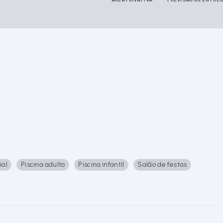
ial
Piscina adulto
Piscina infantil
Salão de festas