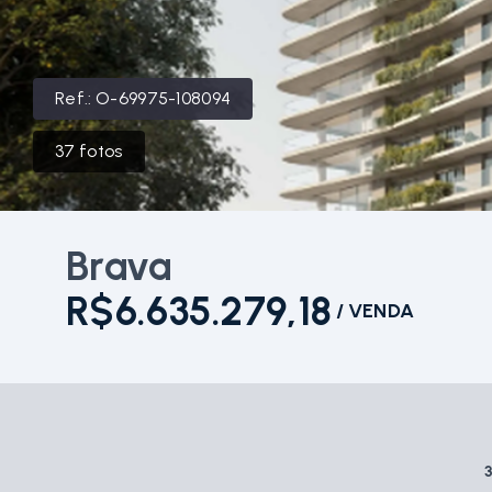
Ref.:
O-69975-108094
37
fotos
Brava
R$6.635.279,18
/
VENDA