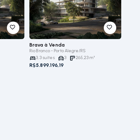
Brava
à Venda
Rio Branco - Porto Alegre/RS
3
,
3
suítes
3
265,23
m²
R$5.899.196,19