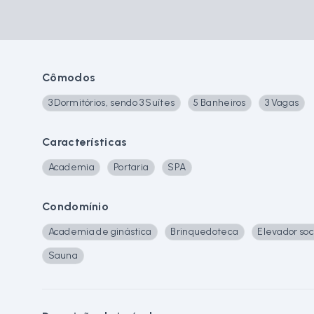
Cômodos
3 Dormitórios, sendo 3 Suítes
5 Banheiros
3 Vagas
Características
Academia
Portaria
SPA
Condomínio
Academia de ginástica
Brinquedoteca
Elevador soc
Sauna