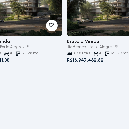
enda
Brava
à Venda
 Porto Alegre/RS
Rio Branco - Porto Alegre/RS
s
4
375,98
m²
3
,
3
suítes
4
265,23
m²
41,88
R$16.947.462,62