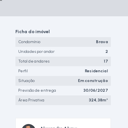
Ficha do imóvel
Condomínio
Brava
Unidades por andar
2
Total de andares
17
Perfil
Residencial
Situação
Em construção
Previsão de entrega
30/06/2027
Área Privativa
324,38m²