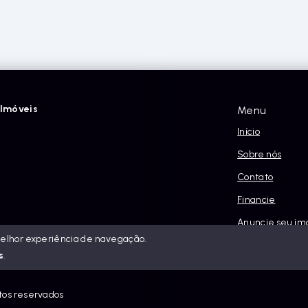
Imóveis
Menu
Início
Sobre nós
Contato
Financie
Anuncie seu im
melhor experiência de navegação.
Política e Priva
s
.
itos reservados