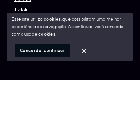
TikTok
Esse site utiliza
cookies
, que possibilitam uma melhor
experiência de navegação.
Ao continuar, você concorda
com o uso de
cookies
.
© Copyright 2026 - Alexandre Abreu Imóveis - Todos os
direitos reservados
Concordo, continuar
SITE PARA IMOBILIARIA
Início
Histórico
Favoritos
googleb1f9665be1e9e767.html
https://alexandreabreuimoveis.com.br/sitemap.xml