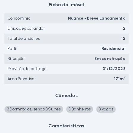
Ficha do imóvel
Condomínio
Nuance - Breve Lançamento
Unidades por andar
2
Total de andares
12
Perfil
Residencial
Situação
Em construção
Previsão de entrega
31/12/2028
Área Privativa
171m²
Cômodos
3 Dormitórios, sendo 3 Suítes
5 Banheiros
3 Vagas
Características