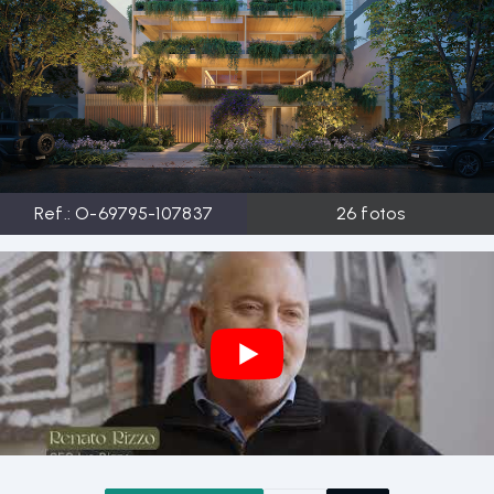
Ref.:
O-69795-107837
26
fotos