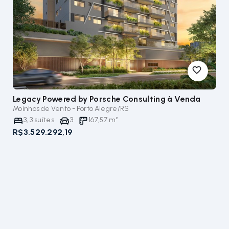
Legacy Powered by Porsche Consulting
à Venda
Moinhos de Vento - Porto Alegre/RS
3
,
3
suítes
3
167,57
m²
R$3.529.292,19