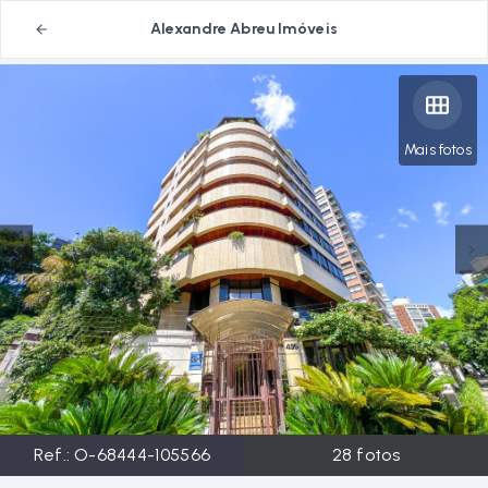
Alexandre Abreu Imóveis
Mais fotos
Ref.:
O-68444-105566
28
fotos