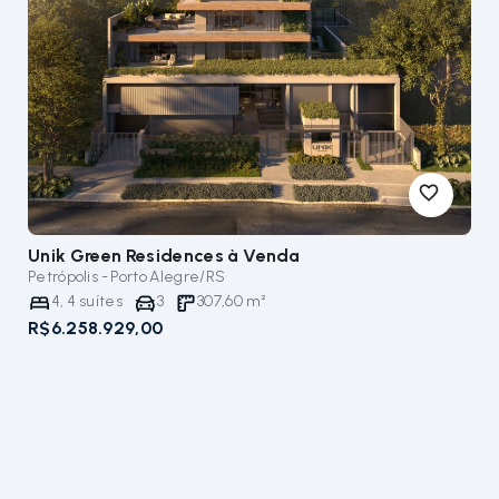
Unik Green Residences
à Venda
Petrópolis - Porto Alegre/RS
4
,
4
suítes
3
307,60
m²
R$6.258.929,00