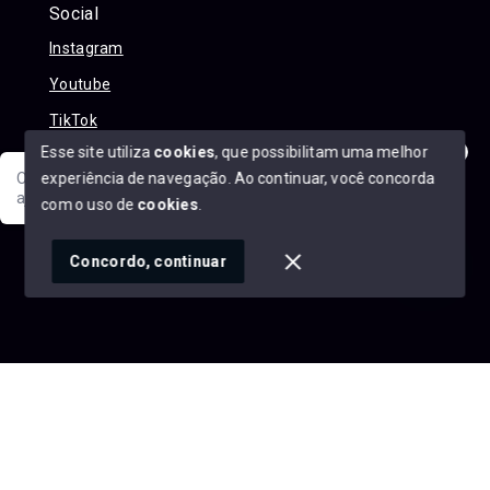
Social
Instagram
Youtube
TikTok
Esse site utiliza
cookies
, que possibilitam uma melhor
experiência de navegação.
Ao continuar, você concorda
Olá! Sua jornada ao novo imóvel começa aqui. Como posso
ajudar?
com o uso de
cookies
.
© Copyright 2026 - Alexandre Abreu Imóveis - Todos os
direitos reservados
1
Concordo, continuar
SITE PARA IMOBILIARIA
Início
Histórico
Favoritos
googleb1f9665be1e9e767.html
https://alexandreabreuimoveis.com.br/sitemap.xml