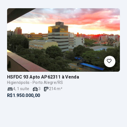
HSFDC 93 Apto AP62311
à Venda
Higienópolis - Porto Alegre/RS
4
,
1
suíte
3
214
m²
R$1.950.000,00