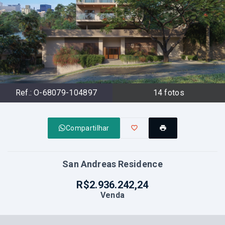
Ref.:
O-68079-104897
14
fotos
Compartilhar
San Andreas Residence
R$2.936.242,24
Venda