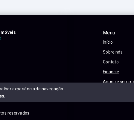
Imóveis
Menu
Início
Sobre nós
Contato
Financie
Anuncie seu im
melhor experiência de navegação.
Política e Priva
es
.
eitos reservados
is.com.br/sitemap.xml