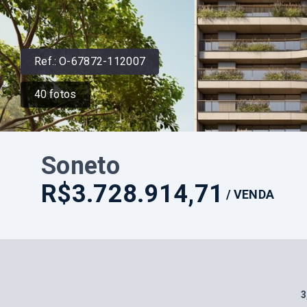
Ref.:
O-67872-112007
40
fotos
Soneto
R$3.728.914,71
/
VENDA
3