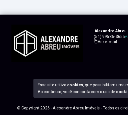
Alexandre Abreu 
(51) 99536-3655
Ver e-mail
Esse site utiliza
cookies
, que possibilitam uma 
Ao continuar, você concorda com o uso de
cooki
© Copyright 2026 - Alexandre Abreu Imóveis - Todos os dir
googleb1f9665be1e9e767.html
https://alexandreabreuimove