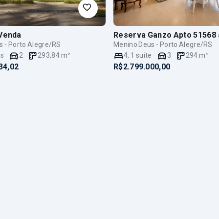
Venda
Reserva Ganzo Apto 51568
 - Porto Alegre/RS
Menino Deus - Porto Alegre/RS
es
2
293,84
m²
4
,
1
suíte
3
294
m²
34,02
R$2.799.000,00