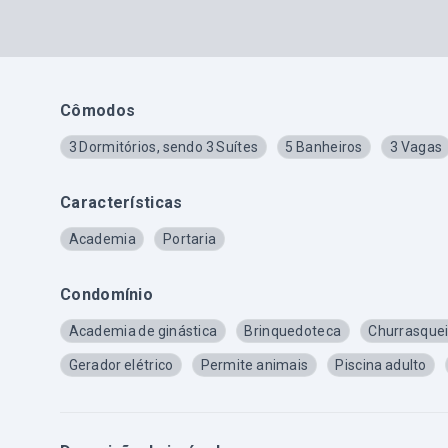
Cômodos
3 Dormitórios, sendo 3 Suítes
5 Banheiros
3 Vagas
Características
Academia
Portaria
Condomínio
Academia de ginástica
Brinquedoteca
Churrasquei
Gerador elétrico
Permite animais
Piscina adulto