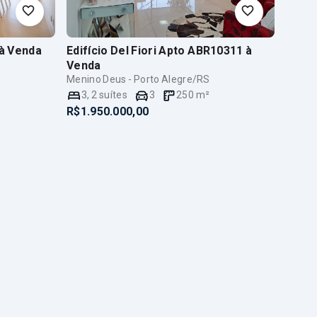
à Venda
Edifício Del Fiori Apto ABR10311
à
Venda
Menino Deus - Porto Alegre/RS
3
,
2
suítes
3
250
m²
R$1.950.000,00