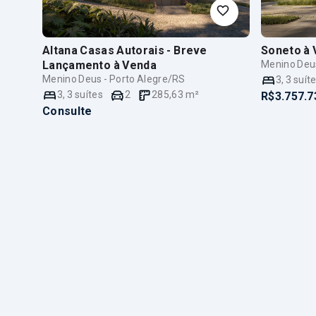
Altana Casas Autorais - Breve
Soneto
à 
Lançamento
à Venda
Menino Deus
Menino Deus - Porto Alegre/RS
3
,
3
suít
3
,
3
suítes
2
285,63
m²
R$3.757.7
Consulte