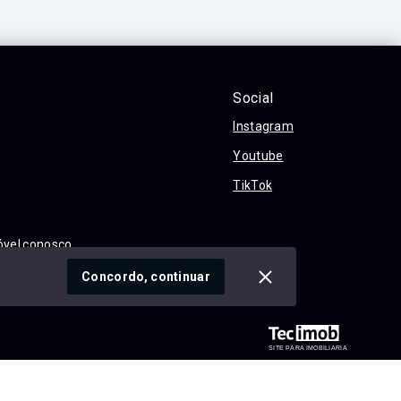
Social
Instagram
Youtube
TikTok
óvel conosco
cidade
Concordo, continuar
SITE PARA IMOBILIARIA