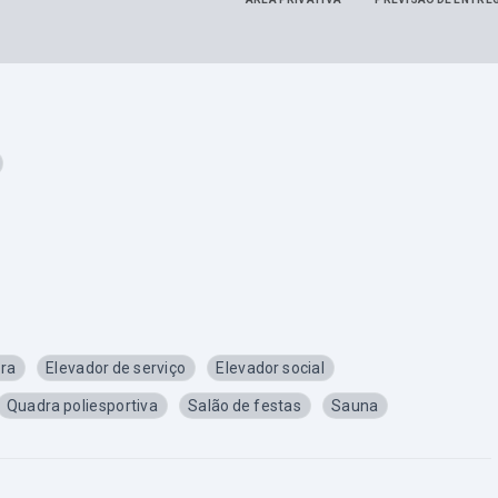
ra
Elevador de serviço
Elevador social
Quadra poliesportiva
Salão de festas
Sauna