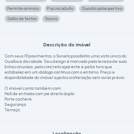
Permite animais
Piscina adulto
Quadra poliesportiva
Salão de festas
Sauna
Descrição do imóvel
Com seus 19 pavimentos, o Soneto possibilita uma vista única do
Guaíba e da cidade. Seu design é marcado pela leveza de suas
linhas sinuosas, pelo concreto aparente e pelos tons que
estabelecem um diálogo contínuo com o entorno. Preço e
disponibilidade do imóvel sujeitos a alteração sem aviso prévio.
O imóvel conta também com:
Hall de entrada com pé direito duplo
Porte cochère
Segurança
Terraço
Localização