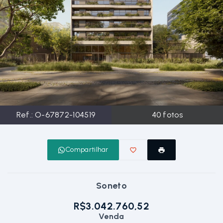
Ref.:
O-67872-104519
40
fotos
Compartilhar
Soneto
R$3.042.760,52
Venda