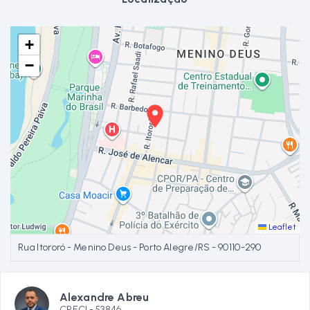
+
−
Leaflet
Rua Itororó - Menino Deus - Porto Alegre/RS
- 90110-290
Alexandre Abreu
CRECI -
53846