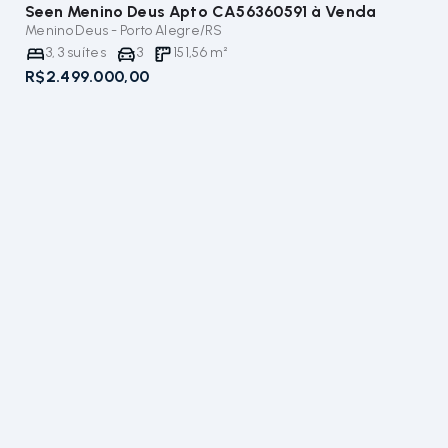
Seen Menino Deus Apto CA56360591
à Venda
Menino Deus - Porto Alegre/RS
3
,
3
suítes
3
151,56
m²
R$2.499.000,00