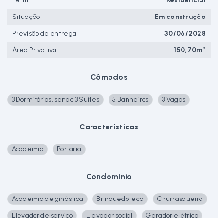
Perfil
Residencial
Situação
Em construção
Previsão de entrega
30/06/2028
Área Privativa
150,70m²
Cômodos
3 Dormitórios, sendo 3 Suítes
5 Banheiros
3 Vagas
Características
Academia
Portaria
Condomínio
Academia de ginástica
Brinquedoteca
Churrasqueira
Elevador de serviço
Elevador social
Gerador elétrico