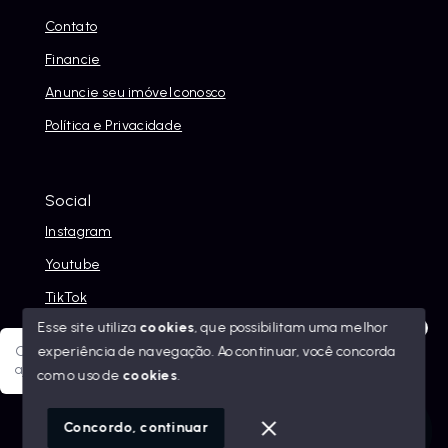
Contato
Financie
Anuncie seu imóvel conosco
Política e Privacidade
Social
Instagram
Youtube
TikTok
Esse site utiliza
cookies
, que possibilitam uma melhor
experiência de navegação.
Ao continuar, você concorda
Olá! Sua jornada ao novo imóvel começa aqui. Como posso
ajudar?
com o uso de
cookies
.
© Copyright 2026 - Alexandre Abreu Imóveis - Todos os
direitos reservados
1
Concordo, continuar
SITE PARA IMOBILIARIA