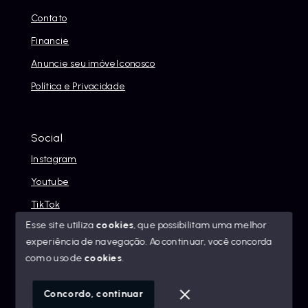
Contato
Financie
Anuncie seu imóvel conosco
Política e Privacidade
Social
Instagram
Youtube
TikTok
Esse site utiliza
cookies
, que possibilitam uma melhor
experiência de navegação.
Ao continuar, você concorda
com o uso de
cookies
.
© Copyright 2026 - Alexandre Abreu Imóveis - Todos os
direitos reservados
Concordo, continuar
SITE PARA IMOBILIARIA