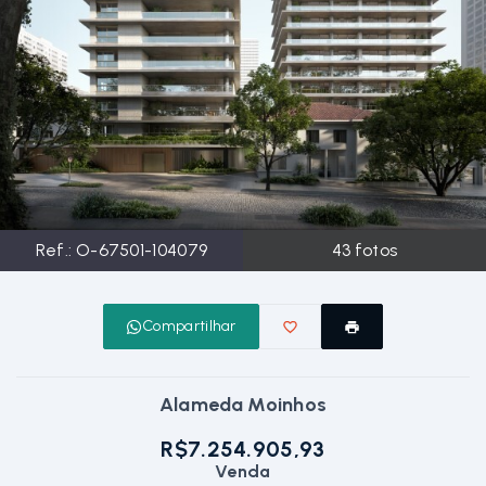
Ref.:
O-67501-104079
43
fotos
Compartilhar
Alameda Moinhos
R$7.254.905,93
Venda