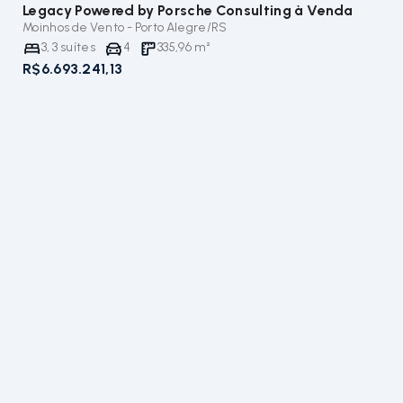
Legacy Powered by Porsche Consulting
à Venda
Moinhos de Vento - Porto Alegre/RS
3
,
3
suítes
4
335,96
m²
R$6.693.241,13