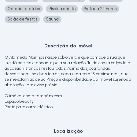
Gerador elétrico
Piscina adulto
Portaria 24 horas
Salão de festas
Sauna
Descrição do imóvel
O Alameda Moinhos nasce sob o verde que compõe a rua que
lhe dá acesso e encanta pela sua relação fluida com a calçada e
as casas históricas restauradas. Acima dos jacarandás,
descortinam-se duas torres, cada uma com 18 pavimentos, que
se mesclam ao céu c Preço e disponibilidade do imóvel sujeitos a
alteração sem aviso prévio.
O imóvel conta também com:
Espaço beauty
Ponto para carro elétrico
Localização