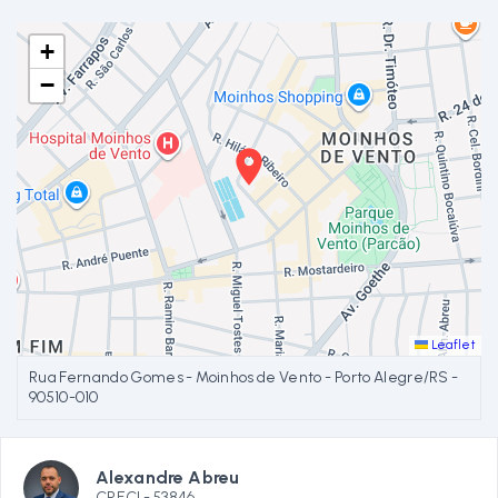
+
−
Leaflet
Rua Fernando Gomes - Moinhos de Vento - Porto Alegre/RS
-
90510-010
Alexandre Abreu
CRECI -
53846