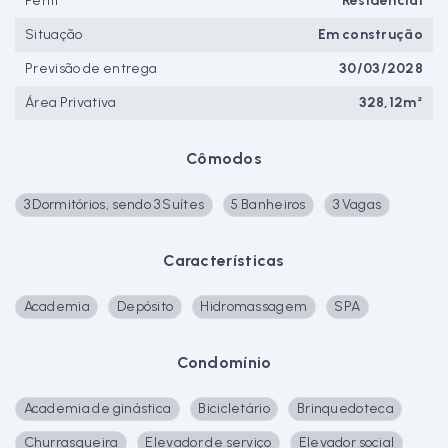
Perfil
Residencial
Situação
Em construção
Previsão de entrega
30/03/2028
Área Privativa
328,12m²
Cômodos
3 Dormitórios, sendo 3 Suítes
5 Banheiros
3 Vagas
Características
Academia
Depósito
Hidromassagem
SPA
Condomínio
Academia de ginástica
Bicicletário
Brinquedoteca
Churrasqueira
Elevador de serviço
Elevador social