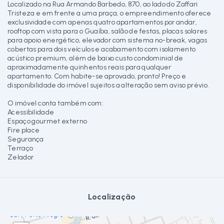
Localizado na Rua Armando Barbedo, 870, ao lado do Zaffari
Tristeza e em frente a uma praça, o empreendimento oferece
exclusividade com apenas quatro apartamentos por andar,
rooftop com vista para o Guaíba, salão de festas, placas solares
para apoio energético, elevador com sistema no-break, vagas
cobertas para dois veículos e acabamento com isolamento
acústico premium, além de baixo custo condominial de
aproximadamente quinhentos reais para qualquer
apartamento. Com habite-se aprovado, pronto! Preço e
disponibilidade do imóvel sujeitos a alteração sem aviso prévio.
O imóvel conta também com:
Acessibilidade
Espaço gourmet externo
Fire place
Segurança
Terraço
Zelador
Localização