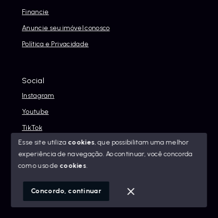
Financie
Anuncie seu imóvel conosco
Política e Privacidade
Social
Instagram
Youtube
TikTok
Esse site utiliza
cookies
, que possibilitam uma melhor
experiência de navegação.
Ao continuar, você concorda
com o uso de
cookies
.
© Copyright 2026 - Alexandre Abreu Imóveis - Todos os
direitos reservados
Concordo, continuar
SITE PARA IMOBILIARIA