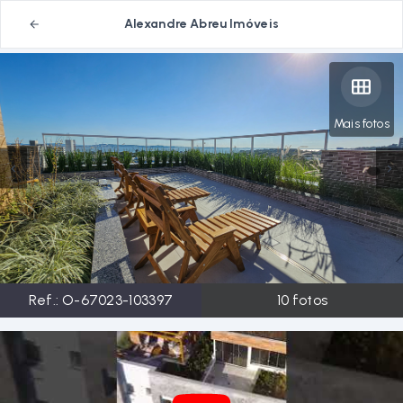
Alexandre Abreu Imóveis
Mais fotos
Ref.:
O-67023-103397
10
fotos