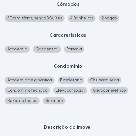
Cômodos
3 Dormitórios, sendo 3 Suítes
4 Banheiros
2 Vagas
Características
Academia
Gás central
Portaria
Condomínio
Academia de ginástica
Bicicletário
Churrasqueira
Condomínio fechado
Elevador social
Gerador elétrico
Salão de festas
Solarium
Descrição do imóvel