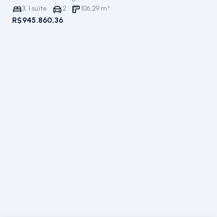
3
,
1
suíte
2
106,29
m²
R$945.860,36