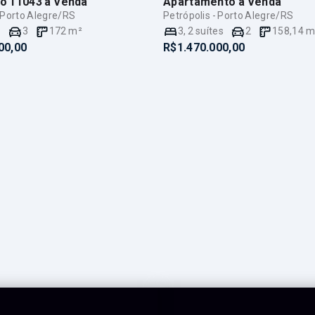
to 11043
à Venda
Apartamento
à Venda
- Porto Alegre/RS
Petrópolis - Porto Alegre/RS
e
3
172
m²
3
,
2
suítes
2
158,14
m
00,00
R$1.470.000,00