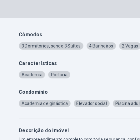
Cômodos
3 Dormitórios, sendo 3 Suítes
4 Banheiros
2 Vagas
Características
Academia
Portaria
Condomínio
Academia de ginástica
Elevador social
Piscina adul
Descrição do imóvel
Um empreendimento completo com toda segurança, conforto 