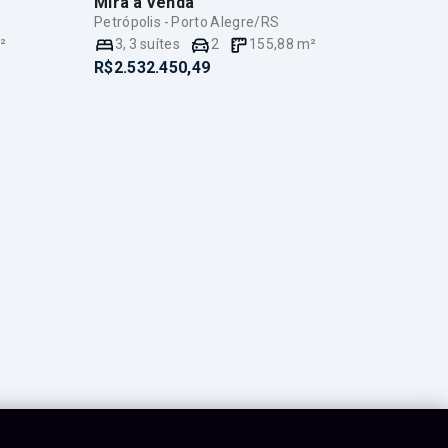
Mirá
à Venda
Petrópolis - Porto Alegre/RS
²
3
,
3
suítes
2
155,88
m²
R$2.532.450,49