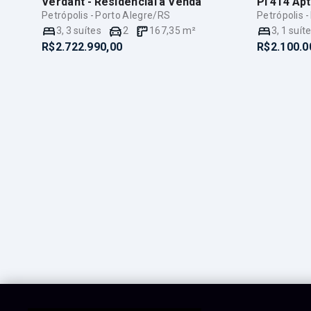
Verdant - Residencial
à Venda
PI 414 Ap
Petrópolis - Porto Alegre/RS
Petrópolis 
3
,
3
suítes
2
167,35
m²
3
,
1
suít
R$2.722.990,00
R$2.100.0