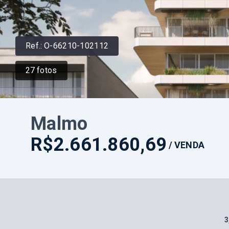
Ref.:
O-66210-102112
27
fotos
Malmo
R$2.661.860,69
/
VENDA
3