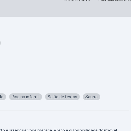
to
Piscina infantil
Salão de festas
Sauna
e lazer que você merece. Preço e disponibilidade do imóvel