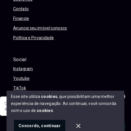
Contato
Financie
Anuncie seu imóvel conosco
Política e Privacidade
Social
Instagram
Youtube
TikTok
Esse site utiliza
cookies
, que possibilitam uma melhor
experiência de navegação.
Ao continuar, você concorda
Olá! Sua jornada ao novo imóvel começa aqui. Como posso
ajudar?
com o uso de
cookies
.
© Copyright 2026 - Alexandre Abreu Imóveis - Todos os
direitos reservados
1
Concordo, continuar
SITE PARA IMOBILIARIA