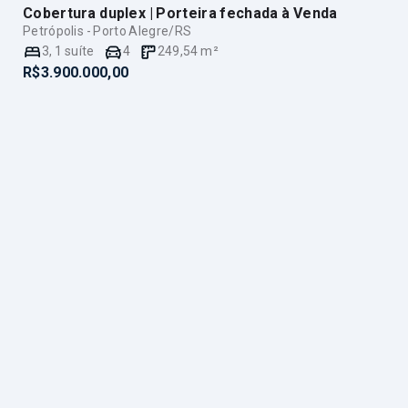
Cobertura duplex | Porteira fechada
à Venda
Petrópolis - Porto Alegre/RS
3
,
1
suíte
4
249,54
m²
R$3.900.000,00