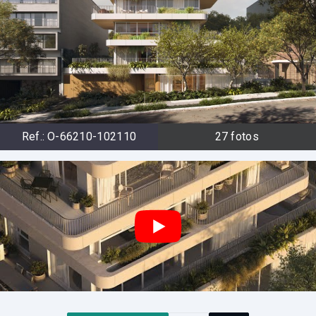
Ref.:
O-66210-102110
27
fotos