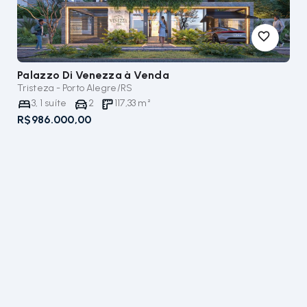
Palazzo Di Venezza
à Venda
Tristeza - Porto Alegre/RS
3
,
1
suíte
2
117,33
m²
R$986.000,00