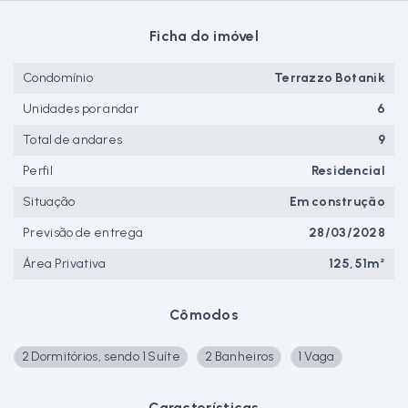
Ficha do imóvel
Condomínio
Terrazzo Botanik
Unidades por andar
6
Total de andares
9
Perfil
Residencial
Situação
Em construção
Previsão de entrega
28/03/2028
Área Privativa
125,51m²
Cômodos
2 Dormitórios, sendo 1 Suíte
2 Banheiros
1 Vaga
Características