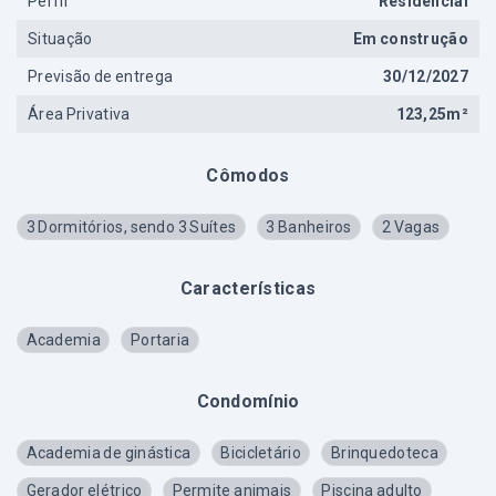
Perfil
Residencial
Situação
Em construção
Previsão de entrega
30/12/2027
Área Privativa
123,25m²
Cômodos
3 Dormitórios, sendo 3 Suítes
3 Banheiros
2 Vagas
Características
Academia
Portaria
Condomínio
Academia de ginástica
Bicicletário
Brinquedoteca
Gerador elétrico
Permite animais
Piscina adulto