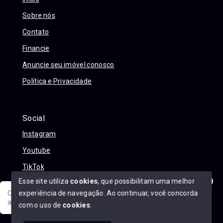
Sobre nós
Contato
Financie
Anuncie seu imóvel conosco
Política e Privacidade
Social
Instagram
Youtube
TikTok
Esse site utiliza
cookies
, que possibilitam uma melhor
experiência de navegação.
Ao continuar, você concorda
Olá! Sua jornada ao novo imóvel começa aqui. Como posso
ajudar?
com o uso de
cookies
.
© Copyright 2026 - Alexandre Abreu Imóveis - Todos os
direitos reservados
1