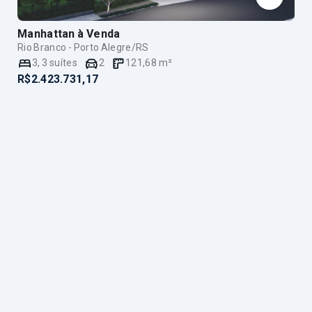
Manhattan
à Venda
Rio Branco - Porto Alegre/RS
3
,
3
suítes
2
121,68
m²
R$2.423.731,17