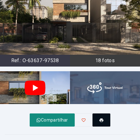
Ref.:
O-63637-97538
18
fotos
Compartilhar