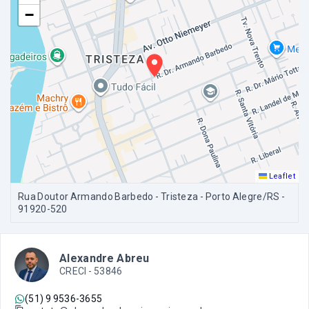
−
Leaflet
Rua Doutor Armando Barbedo - Tristeza - Porto Alegre/RS
-
91920-520
Alexandre Abreu
CRECI -
53846
(51) 9 9536-3655