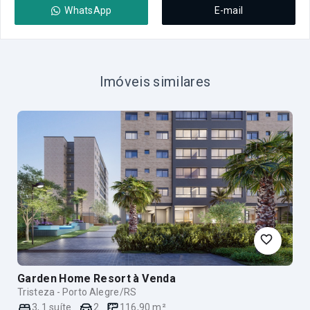
WhatsApp
E-mail
Imóveis similares
Garden Home Resort
à Venda
Tristeza - Porto Alegre/RS
3
,
1
suíte
2
116,90
m²