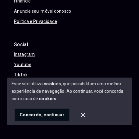
Financie
Anuncie seu imóvel conosco
Política e Privacidade
Social
Instagram
Youtube
TikTok
Esse site utiliza
cookies
, que possibilitam uma melhor
experiência de navegação.
Ao continuar, você concorda
com o uso de
cookies
.
© Copyright 2026 - Alexandre Abreu Imóveis - Todos os
direitos reservados
Concordo, continuar
SITE PARA IMOBILIARIA