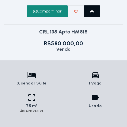
Compartilhar
CRL 135 Apto HM815
R$580.000,00
Venda
3
, sendo 1 Suíte
1 Vaga
75 m²
Usado
ÁREA PRIVATIVA