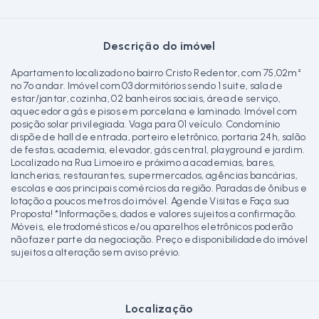
Descrição do imóvel
Apartamento localizado no bairro Cristo Redentor, com 75,02m²
no 7º andar. Imóvel com 03 dormitórios sendo 1 suite, sala de
estar/jantar, cozinha, 02 banheiros sociais, área de serviço,
aquecedor a gás e pisos em porcelana e laminado. Imóvel com
posição solar privilegiada. Vaga para 01 veículo. Condomínio
dispõe de hall de entrada, porteiro eletrônico, portaria 24h, salão
de festas, academia, elevador, gás central, playground e jardim.
Localizado na Rua Limoeiro e próximo a academias, bares,
lancherias, restaurantes, supermercados, agências bancárias,
escolas e aos principais comércios da região. Paradas de ônibus e
lotação a poucos metros do imóvel. Agende Visitas e Faça sua
Proposta! *Informações, dados e valores sujeitos a confirmação.
Móveis, eletrodomésticos e/ou aparelhos eletrônicos poderão
não fazer parte da negociação. Preço e disponibilidade do imóvel
sujeitos a alteração sem aviso prévio.
Localização