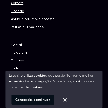
Contato
Financie
Anuncie seu imóvel conosco
Política e Privacidade
Social
Instagram
Youtube
TikTok
Esse site utiliza
cookies
, que possibilitam uma melhor
experiência de navegação.
Ao continuar, você concorda
com o uso de
cookies
.
© Copyright 2026 - Alexandre Abreu Imóveis - Todos os
direitos reservados
Concordo, continuar
SITE PARA IMOBILIARIA