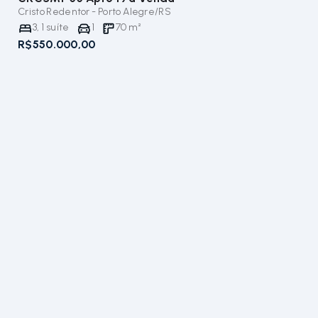
Cristo Redentor - Porto Alegre/RS
3
,
1
suíte
1
70
m²
R$550.000,00