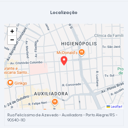
Localização
+
−
Leaflet
Rua Felicíssimo de Azevedo - Auxiliadora - Porto Alegre/RS
-
90540-110