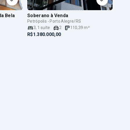
da Bela
Soberano
à Venda
Petrópolis - Porto Alegre/RS
3
,
1
suíte
2
110,39
m²
R$1.380.000,00