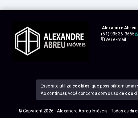
Alexandre Abreu 
(51) 99536-3655
Ver e-mail
Esse site utiliza
cookies
, que possibilitam uma 
Ao continuar, você concorda com o uso de
cooki
© Copyright 2026 - Alexandre Abreu Imóveis - Todos os dir
googleb1f9665be1e9e767.html
https://alexandreabreuimove