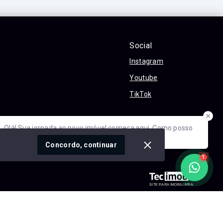
Social
Instagram
Youtube
TikTok
óvel conosco
Olá! Sua jornada ao novo imóvel começa aqui. Como posso
ajudar?
cidade
Concordo, continuar
1
SITE PARA IMOBILIARIA