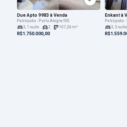
Due Apto 9983
à Venda
Enkant
à 
Petrópolis - Porto Alegre/RS
Petrópolis 
3
,
1
suíte
2
107,26
m²
3
,
3
suít
R$1.750.000,00
R$1.559.0