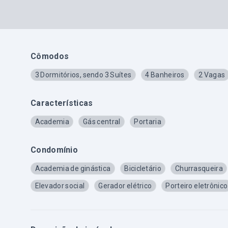
Cômodos
3 Dormitórios, sendo 3 Suítes
4 Banheiros
2 Vagas
Características
Academia
Gás central
Portaria
Condomínio
Academia de ginástica
Bicicletário
Churrasqueira
Elevador social
Gerador elétrico
Porteiro eletrônico