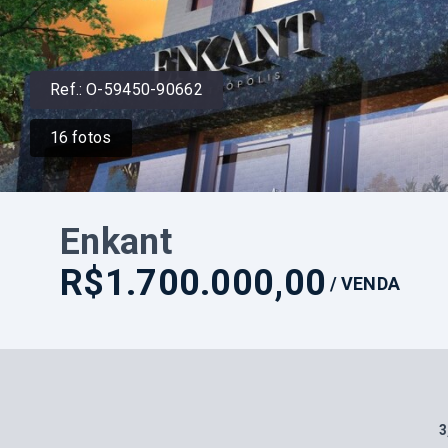
Ref.:
O-59450-90662
16
fotos
Enkant
R$1.700.000,00
/
VENDA
3