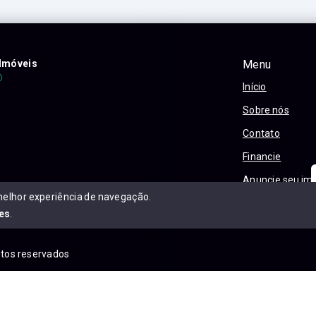
Imóveis
Menu
Início
Sobre nós
Contato
Financie
Anuncie seu im
melhor experiência de navegação.
Política e Priva
es
.
eitos reservados
is.com.br/sitemap.xml