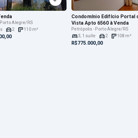
Venda
Condomínio Edifício Portal 
- Porto Alegre/RS
Vista Apto 6560
à Venda
Petrópolis - Porto Alegre/RS
es
2
110
m²
3
,
1
suíte
2
108
m²
00,00
R$775.000,00