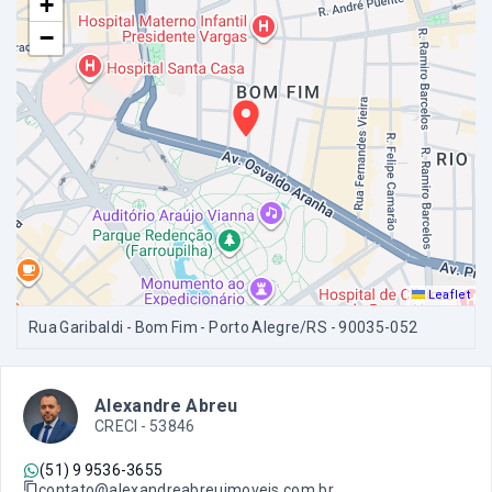
+
−
Leaflet
Rua Garibaldi - Bom Fim - Porto Alegre/RS
- 90035-052
Alexandre Abreu
CRECI -
53846
(51) 9 9536-3655
contato@alexandreabreuimoveis.com.br