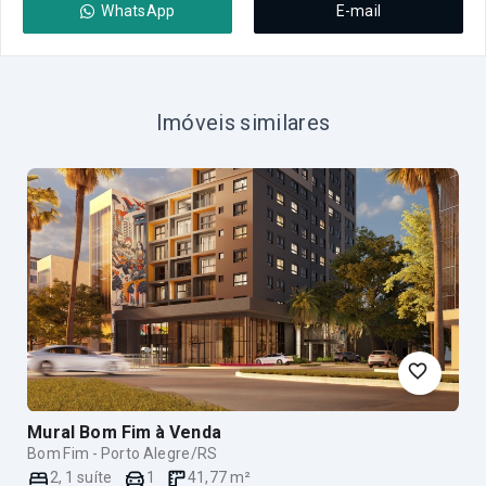
WhatsApp
E-mail
Imóveis similares
Mural Bom Fim
à Venda
Bom Fim - Porto Alegre/RS
2
,
1
suíte
1
41,77
m²