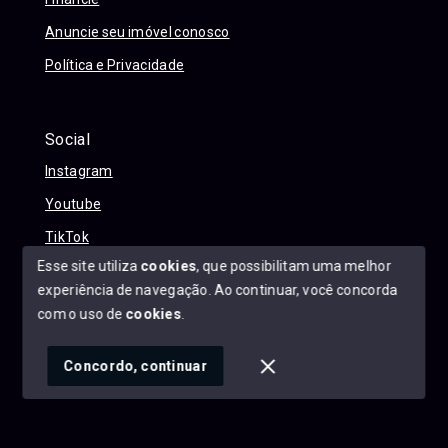
Anuncie seu imóvel conosco
Política e Privacidade
Social
Instagram
Youtube
TikTok
Esse site utiliza
cookies
, que possibilitam uma melhor
experiência de navegação.
Ao continuar, você concorda
com o uso de
cookies
.
© Copyright 2026 - Alexandre Abreu Imóveis - Todos os
direitos reservados
Concordo, continuar
SITE PARA IMOBILIARIA