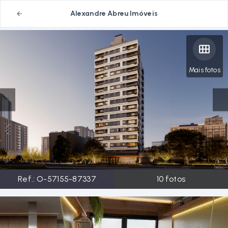
Alexandre Abreu Imóveis
Mais fotos
Ref.:
O-57155-87337
10
fotos