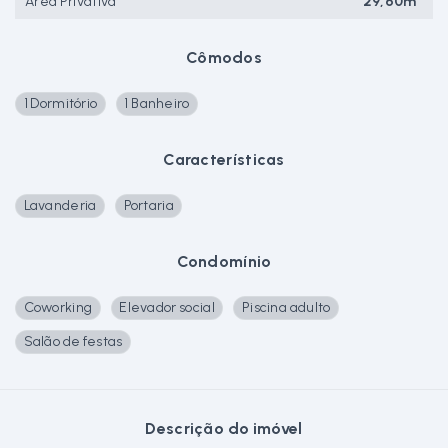
Área Privativa
29,60m²
Cômodos
1 Dormitório
1 Banheiro
Características
Lavanderia
Portaria
Condomínio
Coworking
Elevador social
Piscina adulto
Salão de festas
Descrição do imóvel