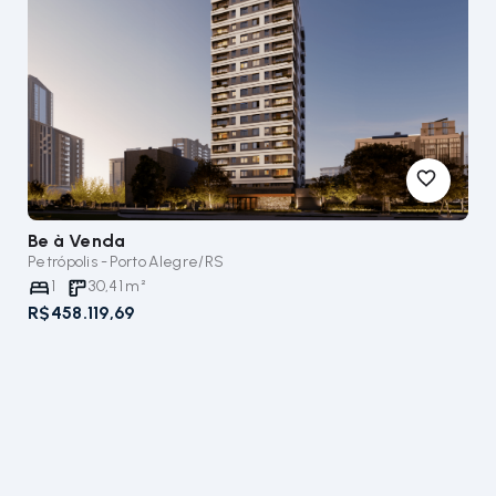
Be
à Venda
Petrópolis - Porto Alegre/RS
1
30,41
m²
R$458.119,69