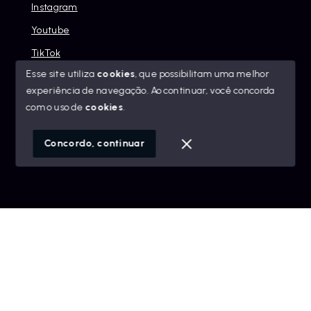
Instagram
Youtube
TikTok
Esse site utiliza
cookies
, que possibilitam uma melhor
experiência de navegação.
Ao continuar, você concorda
com o uso de
cookies
.
© Copyright 2026 - Alexandre Abreu Imóveis - Todos os
direitos reservados
Concordo, continuar
SITE PARA IMOBILIARIA
Início
Histórico
Favoritos
googleb1f9665be1e9e767.html
https://alexandreabreuimoveis.com.br/sitemap.xml