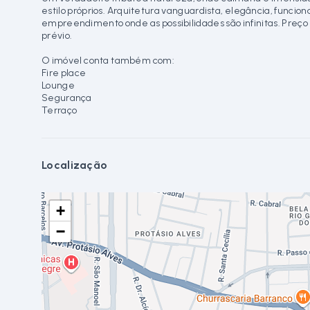
estilo próprios. Arquitetura vanguardista, elegância, funci
empreendimento onde as possibilidades são infinitas. Preço e
prévio.
O imóvel conta também com:
Fire place
Lounge
Segurança
Terraço
Localização
+
−