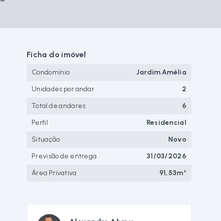
Ficha do imóvel
Condomínio
Jardim Amélia
Unidades por andar
2
Total de andares
6
Perfil
Residencial
Situação
Novo
Previsão de entrega
31/03/2026
Área Privativa
91,53m²