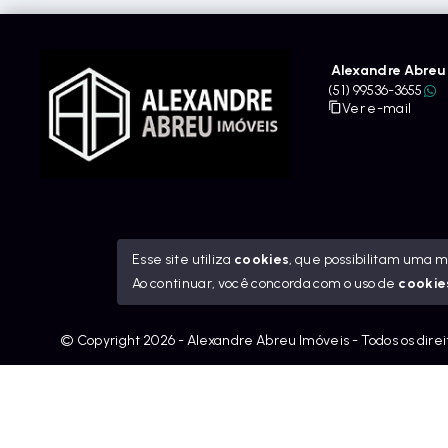
Alexandre Abreu 
(51) 99536-3655
Ver e-mail
Esse site utiliza
cookies
, que possibilitam uma 
Ao continuar, você concorda com o uso de
cookie
© Copyright 2026 - Alexandre Abreu Imóveis - Todos os dire
googleb1f9665be1e9e767.html
https://alexandreabreuimov