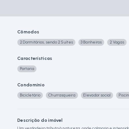
Cômodos
2 Dormitórios, sendo 2 Suítes
3 Banheiros
2 Vagas
Características
Portaria
Condomínio
Bicicletário
Churrasqueira
Elevador social
Pisci
Descrição do imóvel
Um verdadeiro tributo à natureza, onde calmaria e intensi