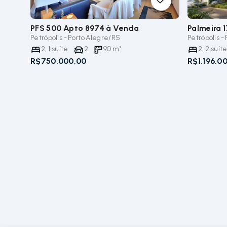
PFS 500 Apto 8974
à Venda
Palmeira 
Petrópolis - Porto Alegre/RS
Petrópolis -
2
,
1
suíte
2
90
m²
2
,
2
suít
R$750.000,00
R$1.196.0