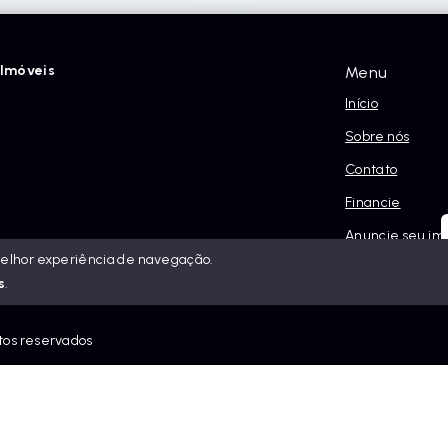
Imóveis
Menu
Início
Sobre nós
Contato
Financie
Anuncie seu im
melhor experiência de navegação.
Política e Priva
s
.
itos reservados
eis.com.br/sitemap.xml