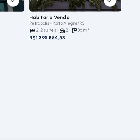
Habitar
à Venda
Petrópolis - Porto Alegre/RS
2
,
2
suítes
2
86
m²
R$1.395.854,53