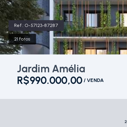
Ref.:
O-57123-87287
21
fotos
Jardim Amélia
R$990.000,00
/
VENDA