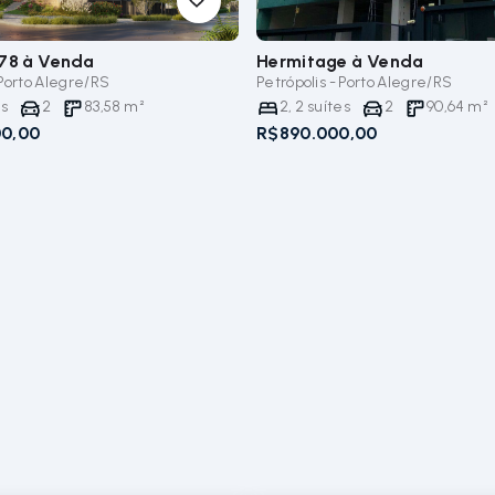
178
à Venda
Hermitage
à Venda
 Porto Alegre/RS
Petrópolis - Porto Alegre/RS
es
2
83,58
m²
2
,
2
suítes
2
90,64
m²
00,00
R$890.000,00