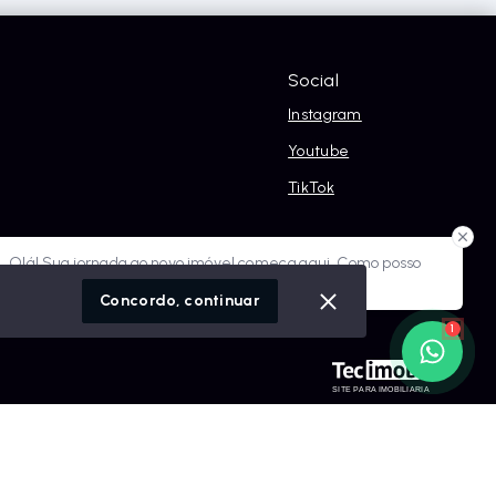
Social
Instagram
Youtube
TikTok
óvel conosco
Olá! Sua jornada ao novo imóvel começa aqui. Como posso
ajudar?
cidade
Concordo, continuar
1
SITE PARA IMOBILIARIA