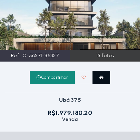
Ref.:
O-56571-86357
15
fotos
Compartilhar
Ubá 375
R$1.979.180,20
Venda