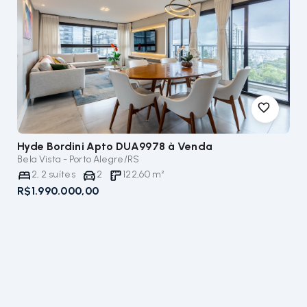
Hyde Bordini Apto DUA9978
à Venda
Bela Vista - Porto Alegre/RS
2
,
2
suítes
2
122,60
m²
R$1.990.000,00