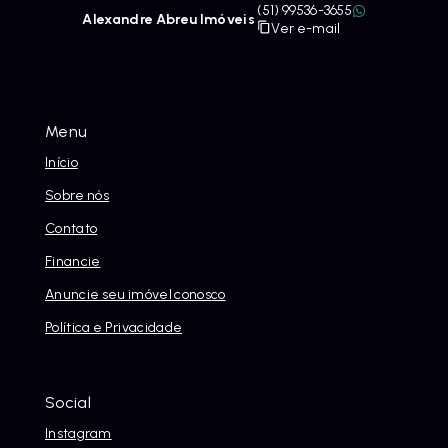
(51) 99536-3655
Alexandre Abreu Imóveis
Ver e-mail
Menu
Início
Sobre nós
Contato
Financie
Anuncie seu imóvel conosco
Política e Privacidade
Social
Instagram