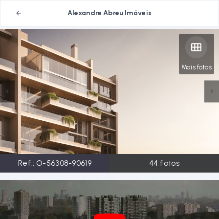
Alexandre Abreu Imóveis
Mais fotos
Ref.:
O-56308-90619
44
fotos