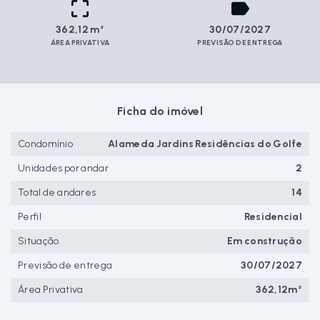
362,12 m²
30/07/2027
ÁREA PRIVATIVA
PREVISÃO DE ENTREGA
Ficha do imóvel
Condomínio
Alameda Jardins Residências do Golfe
Unidades por andar
2
Total de andares
14
Perfil
Residencial
Situação
Em construção
Previsão de entrega
30/07/2027
Área Privativa
362,12m²