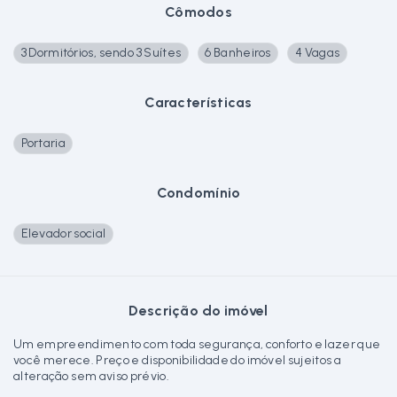
Cômodos
3 Dormitórios, sendo 3 Suítes
6 Banheiros
4 Vagas
Características
Portaria
Condomínio
Elevador social
Descrição do imóvel
Um empreendimento com toda segurança, conforto e lazer que
você merece. Preço e disponibilidade do imóvel sujeitos a
alteração sem aviso prévio.