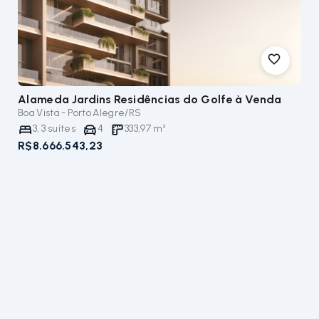
Alameda Jardins Residências do Golfe
à Venda
Boa Vista - Porto Alegre/RS
3
,
3
suítes
4
333,97
m²
R$8.666.543,23