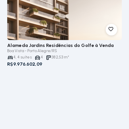
Alameda Jardins Residências do Golfe
à Venda
Boa Vista - Porto Alegre/RS
4
,
4
suítes
4
382,53
m²
R$9.976.602,09