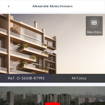
Alexandre Abreu Imóveis
Mais fotos
Ref.:
O-56308-87995
44
fotos