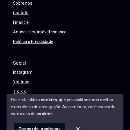
Sobre nós
Contato
Financie
Anuncie seu imóvel conosco
Política e Privacidade
Social
Instagram
Youtube
TikTok
Esse site utiliza
cookies
, que possibilitam uma melhor
experiência de navegação.
Ao continuar, você concorda
com o uso de
cookies
.
© Copyright 2026 - Alexandre Abreu Imóveis - Todos os
direitos reservados
Concordo, continuar