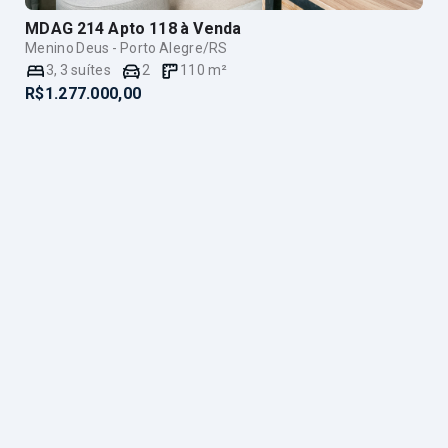
MDAG 214 Apto 118
à Venda
Menino Deus - Porto Alegre/RS
3
,
3
suítes
2
110
m²
R$1.277.000,00