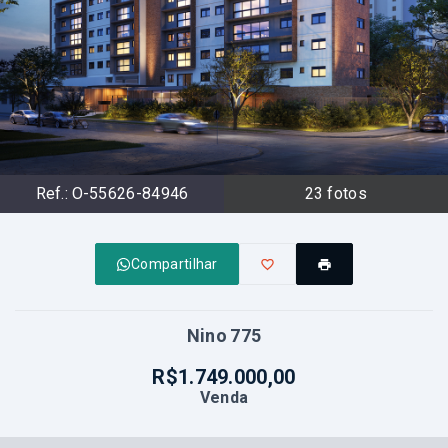
Ref.:
O-55626-84946
23
fotos
Compartilhar
Nino 775
R$1.749.000,00
Venda