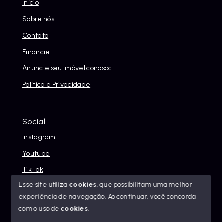
Início
Sobre nós
Contato
Financie
Anuncie seu imóvel conosco
Política e Privacidade
Social
Instagram
Youtube
TikTok
Esse site utiliza
cookies
, que possibilitam uma melhor
experiência de navegação.
Ao continuar, você concorda
com o uso de
cookies
.
© Copyright 2026 - Alexandre Abreu Imóveis - Todos os
direitos reservados