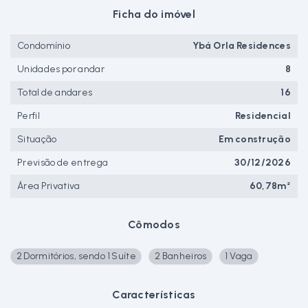
Ficha do imóvel
Condomínio
Ybá Orla Residences
Unidades por andar
8
Total de andares
16
Perfil
Residencial
Situação
Em construção
Previsão de entrega
30/12/2026
Área Privativa
60,78m²
Cômodos
2 Dormitórios, sendo 1 Suíte
2 Banheiros
1 Vaga
Características