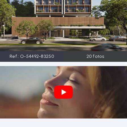
Ref.:
O-54492-83250
20
fotos