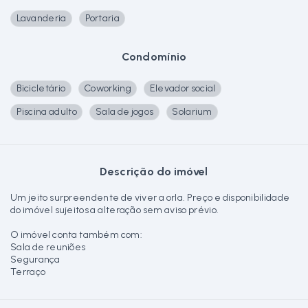
Lavanderia
Portaria
Condomínio
Bicicletário
Coworking
Elevador social
Piscina adulto
Sala de jogos
Solarium
Descrição do imóvel
Um jeito surpreendente de viver a orla. Preço e disponibilidade
do imóvel sujeitos a alteração sem aviso prévio.
O imóvel conta também com:
Sala de reuniões
Segurança
Terraço