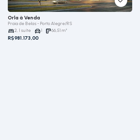
Orla
à Venda
Praia de Belas - Porto Alegre/RS
2
,
1
suíte
1
66,51
m²
R$981.173,00