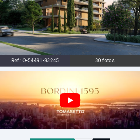
Ref.:
O-54491-83245
30
fotos