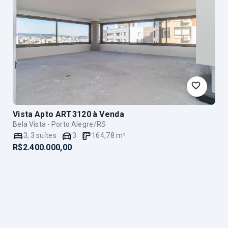
Vista Apto ART3120
à Venda
Bela Vista - Porto Alegre/RS
3
,
3
suítes
3
164,78
m²
R$2.400.000,00