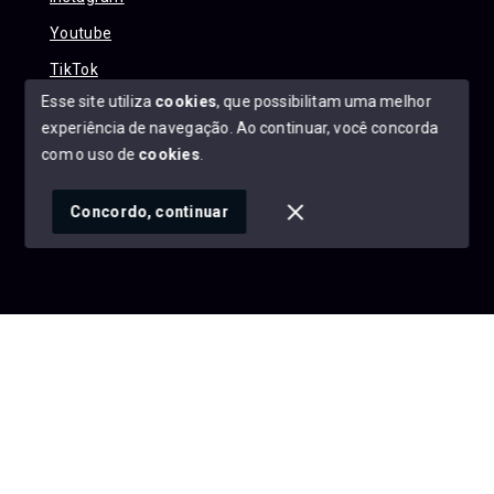
Youtube
TikTok
Esse site utiliza
cookies
, que possibilitam uma melhor
experiência de navegação.
Ao continuar, você concorda
com o uso de
cookies
.
© Copyright 2026 - Alexandre Abreu Imóveis - Todos os
direitos reservados
Concordo, continuar
SITE PARA IMOBILIARIA
Início
Histórico
Favoritos
googleb1f9665be1e9e767.html
https://alexandreabreuimoveis.com.br/sitemap.xml