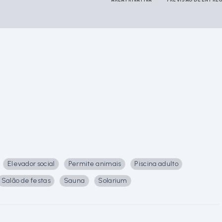
Elevador social
Permite animais
Piscina adulto
Salão de festas
Sauna
Solarium