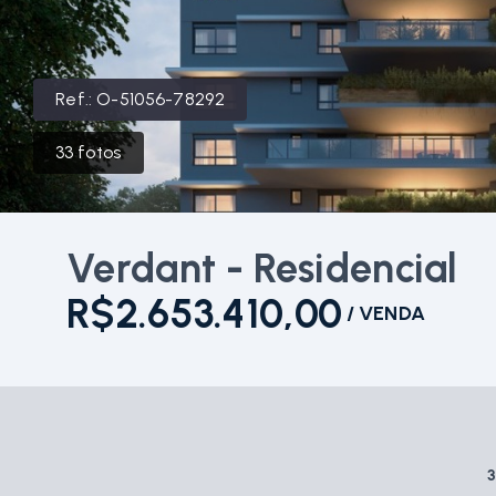
Ref.:
O-51056-78292
33
fotos
Verdant - Residencial
R$2.653.410,00
/
VENDA