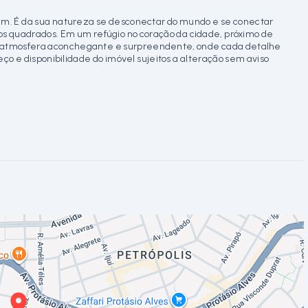
em. É da sua natureza se desconectar do mundo e se conectar
s quadrados. Em um refúgio no coração da cidade, próximo de
ma atmosfera aconchegante e surpreendente, onde cada detalhe
eço e disponibilidade do imóvel sujeitos a alteração sem aviso