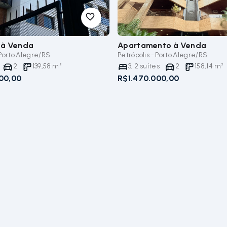
à Venda
Apartamento
à Venda
 Porto Alegre/RS
Petrópolis - Porto Alegre/RS
2
139,58
m²
3
,
2
suítes
2
158,14
m²
00,00
R$1.470.000,00