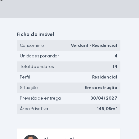
Ficha do imóvel
Condomínio
Verdant - Residencial
Unidades por andar
4
Total de andares
14
Perfil
Residencial
Situação
Em construção
Previsão de entrega
30/04/2027
Área Privativa
145,08m²