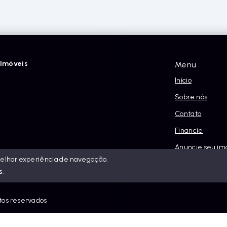
Imóveis
Menu
Início
Sobre nós
Contato
Financie
Anuncie seu im
melhor experiência de navegação.
Política e Priva
s
.
itos reservados
eis.com.br/sitemap.xml