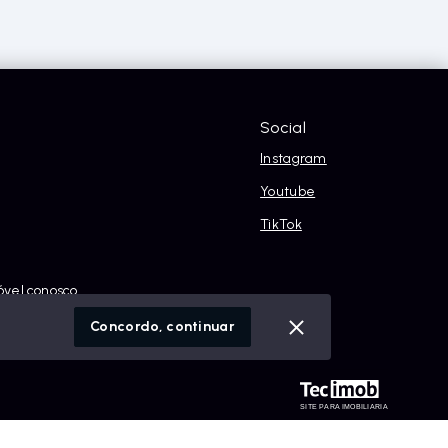
Social
Instagram
Youtube
TikTok
óvel conosco
cidade
Concordo, continuar
SITE PARA IMOBILIARIA