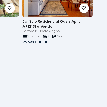
Edificio Residencial Oasis Apto
AP12131
à Venda
Petrópolis - Porto Alegre/RS
3
,
1
suíte
2
139
m²
R$698.000,00