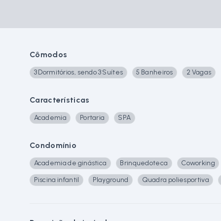
Cômodos
3 Dormitórios, sendo 3 Suítes
5 Banheiros
2 Vagas
Características
Academia
Portaria
SPA
Condomínio
Academia de ginástica
Brinquedoteca
Coworking
Piscina infantil
Playground
Quadra poliesportiva