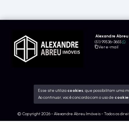
Alexandre Abreu 
(51) 99536-3655
Ver e-mail
Esse site utiliza
cookies
, que possibilitam uma 
Ao continuar, você concorda com o uso de
cookie
© Copyright 2026 - Alexandre Abreu Imóveis - Todos os dire
googleb1f9665be1e9e767.html
https://alexandreabreuimov