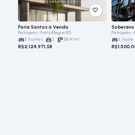
Faria Santos
à Venda
Soberano
Petrópolis - Porto Alegre/RS
Petrópolis -
3
,
3
suítes
2
136,41
m²
3
,
1
suíte
R$2.124.971,58
R$1.500.0