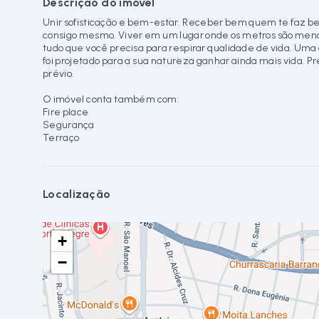
Descrição do imóvel
Unir sofisticação e bem-estar. Receber bem quem te faz b
consigo mesmo. Viver em um lugar onde os metros são meno
tudo que você precisa para respirar qualidade de vida. U
foi projetado para a sua natureza ganhar ainda mais vida. Pr
prévio.
O imóvel conta também com:
Fire place
Segurança
Terraço
Localização
+
−