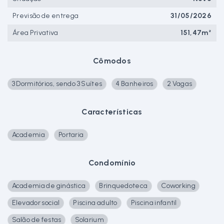
Previsão de entrega
31/05/2026
Área Privativa
151,47m²
Cômodos
3 Dormitórios, sendo 3 Suítes
4 Banheiros
2 Vagas
Características
Academia
Portaria
Condomínio
Academia de ginástica
Brinquedoteca
Coworking
Elevador social
Piscina adulto
Piscina infantil
Salão de festas
Solarium