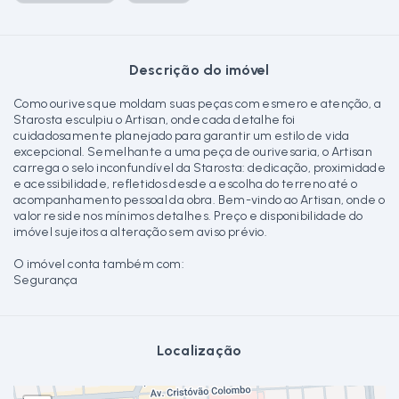
Descrição do imóvel
Como ourives que moldam suas peças com esmero e atenção, a
Starosta esculpiu o Artisan, onde cada detalhe foi
cuidadosamente planejado para garantir um estilo de vida
excepcional. Semelhante a uma peça de ourivesaria, o Artisan
carrega o selo inconfundível da Starosta: dedicação, proximidade
e acessibilidade, refletidos desde a escolha do terreno até o
acompanhamento pessoal da obra. Bem-vindo ao Artisan, onde o
valor reside nos mínimos detalhes. Preço e disponibilidade do
imóvel sujeitos a alteração sem aviso prévio.
O imóvel conta também com:
Segurança
Localização