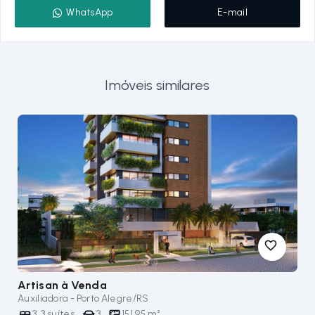
WhatsApp
E-mail
Imóveis similares
Artisan
à Venda
Auxiliadora - Porto Alegre/RS
3
,
3
suítes
3
151,95
m²