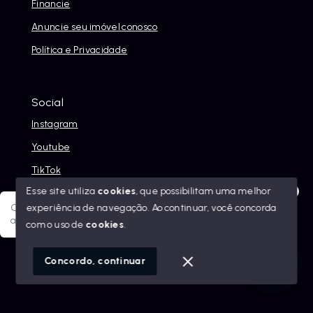
Financie
Anuncie seu imóvel conosco
Política e Privacidade
Social
Instagram
Youtube
TikTok
Esse site utiliza
cookies
, que possibilitam uma melhor
experiência de navegação.
Ao continuar, você concorda
Olá! Sua jornada ao novo imóvel começa aqui. Como posso
ajudar?
com o uso de
cookies
.
© Copyright 2026 - Alexandre Abreu Imóveis - Todos os
direitos reservados
1
Concordo, continuar
SITE PARA IMOBILIARIA