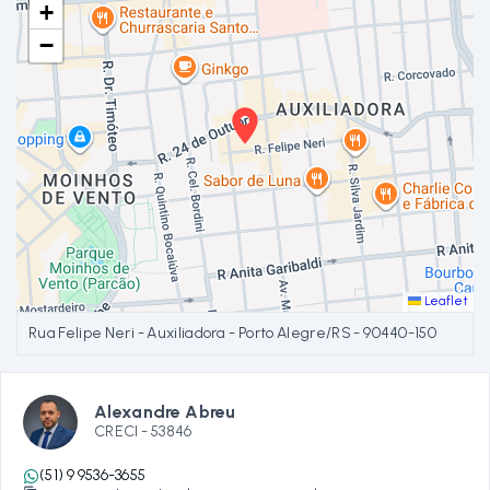
+
−
Leaflet
Rua Felipe Neri - Auxiliadora - Porto Alegre/RS
- 90440-150
Alexandre Abreu
CRECI -
53846
(51) 9 9536-3655