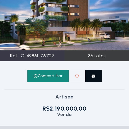
Ref.:
O-49861-76727
36
fotos
Compartilhar
Artisan
R$2.190.000,00
Venda