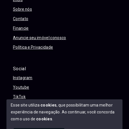
Sobre nós
Contato
Financie
Anuncie seu imóvel conosco
Política e Privacidade
Social
Instagram
Youtube
TikTok
Esse site utiliza
cookies
, que possibilitam uma melhor
experiência de navegação.
Ao continuar, você concorda
com o uso de
cookies
.
© Copyright 2026 - Alexandre Abreu Imóveis - Todos os
direitos reservados