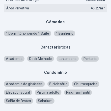
Área Privativa
45,27m²
Cômodos
1 Dormitório, sendo 1 Suíte
1 Banheiro
Características
Academia
Deck Molhado
Lavanderia
Portaria
Condomínio
Academia de ginástica
Bicicletário
Churrasqueira
Elevador social
Piscina adulto
Piscina infantil
Salão de festas
Solarium