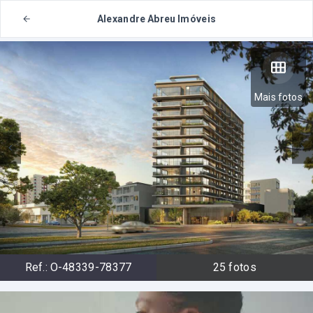
Alexandre Abreu Imóveis
Mais fotos
Ref.:
O-48339-78377
25
fotos