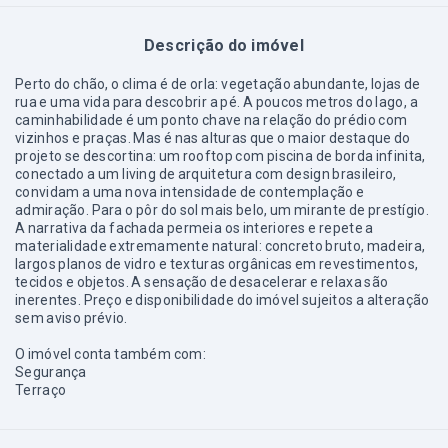
Descrição do imóvel
Perto do chão, o clima é de orla: vegetação abundante, lojas de
rua e uma vida para descobrir a pé. A poucos metros do lago, a
caminhabilidade é um ponto chave na relação do prédio com
vizinhos e praças. Mas é nas alturas que o maior destaque do
projeto se descortina: um rooftop com piscina de borda infinita,
conectado a um living de arquitetura com design brasileiro,
convidam a uma nova intensidade de contemplação e
admiração. Para o pôr do sol mais belo, um mirante de prestígio.
A narrativa da fachada permeia os interiores e repete a
materialidade extremamente natural: concreto bruto, madeira,
largos planos de vidro e texturas orgânicas em revestimentos,
tecidos e objetos. A sensação de desacelerar e relaxa são
inerentes. Preço e disponibilidade do imóvel sujeitos a alteração
sem aviso prévio.
O imóvel conta também com:
Segurança
Terraço