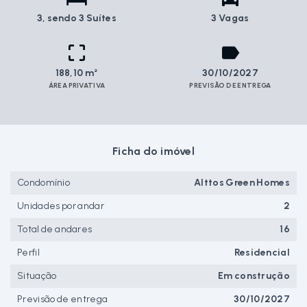
3
, sendo 3 Suítes
3 Vagas
188,10 m²
30/10/2027
ÁREA PRIVATIVA
PREVISÃO DE ENTREGA
Ficha do imóvel
Condomínio
Alttos Green Homes
Unidades por andar
2
Total de andares
16
Perfil
Residencial
Situação
Em construção
Previsão de entrega
30/10/2027