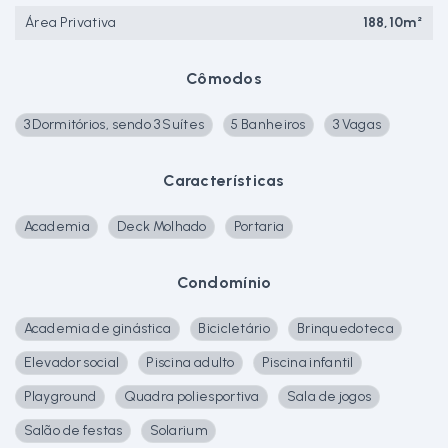
Área Privativa
188,10m²
Cômodos
3 Dormitórios, sendo 3 Suítes
5 Banheiros
3 Vagas
Características
Academia
Deck Molhado
Portaria
Condomínio
Academia de ginástica
Bicicletário
Brinquedoteca
Elevador social
Piscina adulto
Piscina infantil
Playground
Quadra poliesportiva
Sala de jogos
Salão de festas
Solarium