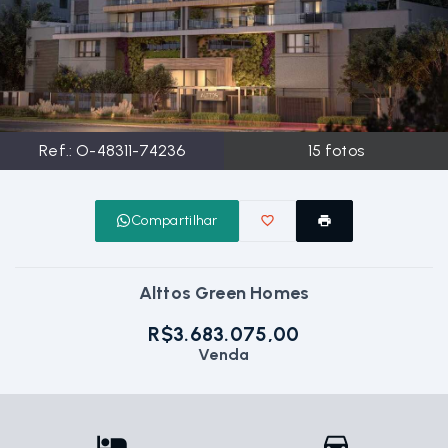
Ref.:
O-48311-74236
15
fotos
Compartilhar
Alttos Green Homes
R$3.683.075,00
Venda