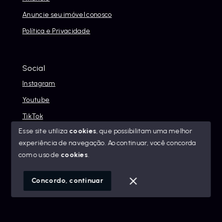
Anuncie seu imóvel conosco
Política e Privacidade
Social
Instagram
Youtube
TikTok
Esse site utiliza
cookies
, que possibilitam uma melhor
experiência de navegação.
Ao continuar, você concorda
com o uso de
cookies
.
© Copyright 2026 - Alexandre Abreu Imóveis - Todos os
direitos reservados
Concordo, continuar
SITE PARA IMOBILIARIA