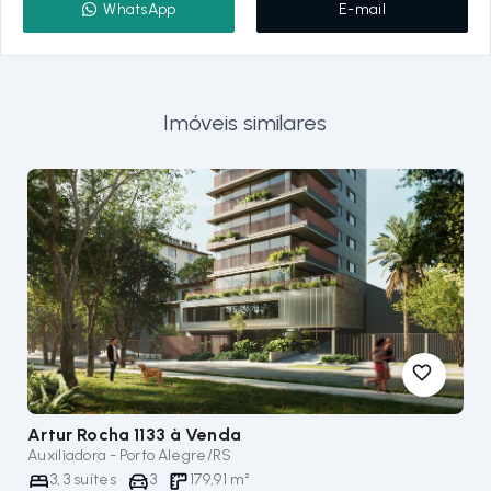
WhatsApp
E-mail
Imóveis similares
Artur Rocha 1133
à Venda
Auxiliadora - Porto Alegre/RS
3
,
3
suítes
3
179,91
m²