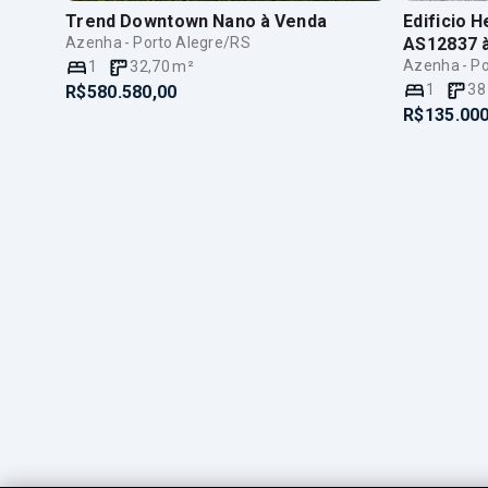
Trend Downtown Nano
à Venda
Edificio 
Azenha - Porto Alegre/RS
AS12837
Azenha - Po
1
32,70
m²
1
38
R$580.580,00
R$135.000