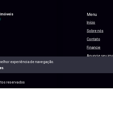
Imóveis
Menu
Início
Sobre nós
Contato
Financie
Anuncie seu im
melhor experiência de navegação.
Política e Priva
es
.
eitos reservados
is.com.br/sitemap.xml