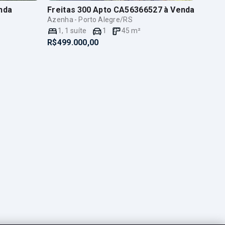
nda
Freitas 300 Apto CA56366527
à Venda
Azenha - Porto Alegre/RS
1
,
1
suíte
1
45
m²
R$499.000,00