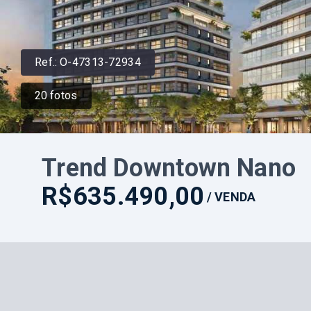
Ref.:
O-47313-72934
20
fotos
Trend Downtown Nano
R$635.490,00
/
VENDA