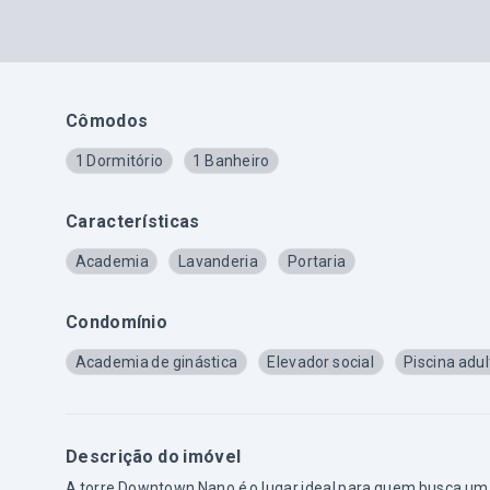
Cômodos
1 Dormitório
1 Banheiro
Características
Academia
Lavanderia
Portaria
Condomínio
Academia de ginástica
Elevador social
Piscina adul
Descrição do imóvel
A torre Downtown Nano é o lugar ideal para quem busca uma