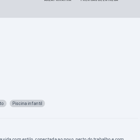
to
Piscina infantil
 vida com estilo, conectada ao novo, perto do trabalho e com