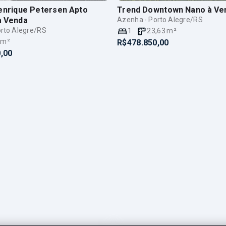
Henrique Petersen Apto
Trend Downtown Nano
à Ve
à Venda
Azenha - Porto Alegre/RS
rto Alegre/RS
1
23,63
m²
m²
R$478.850,00
,00