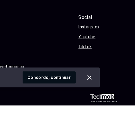
Social
Instagram
Youtube
TikTok
óvel conosco
cidade
Concordo, continuar
SITE PARA IMOBILIARIA