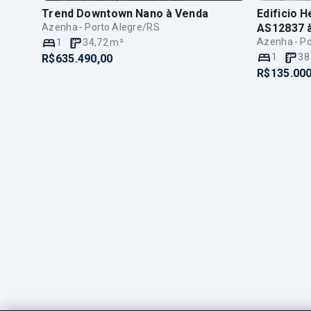
Trend Downtown Nano
à Venda
Edificio 
Azenha - Porto Alegre/RS
AS12837
Azenha - Po
1
34,72
m²
1
38
R$635.490,00
R$135.000