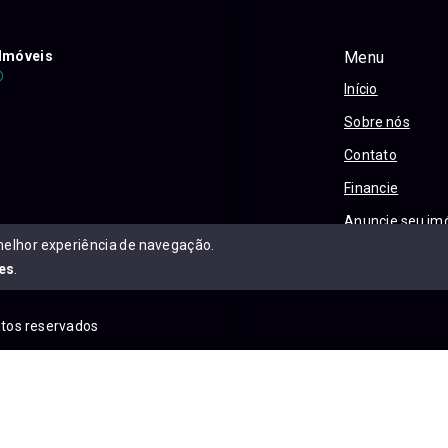
Imóveis
Menu
Início
Sobre nós
Contato
Financie
Anuncie seu im
melhor experiência de navegação.
Política e Priva
es
.
eitos reservados
is.com.br/sitemap.xml