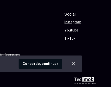
Social
Instagram
Youtube
TikTok
óvel conosco
cidade
Concordo, continuar
SITE PARA IMOBILIARIA