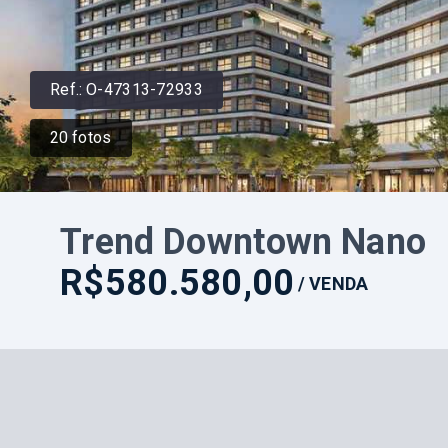
Ref.:
O-47313-72933
20
fotos
Trend Downtown Nano
R$580.580,00
/
VENDA