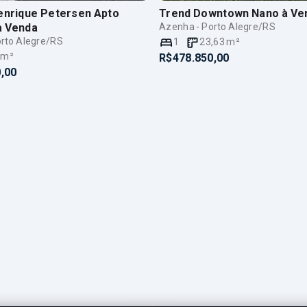
Henrique Petersen Apto
Trend Downtown Nano
à Ve
à Venda
Azenha - Porto Alegre/RS
rto Alegre/RS
1
23,63
m²
m²
R$478.850,00
,00