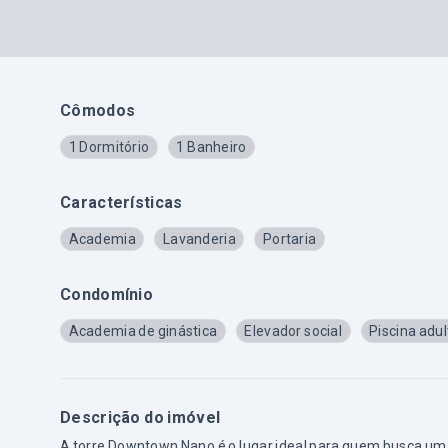
Cômodos
1 Dormitório
1 Banheiro
Características
Academia
Lavanderia
Portaria
Condomínio
Academia de ginástica
Elevador social
Piscina adul
Descrição do imóvel
A torre Downtown Nano é o lugar ideal para quem busca uma