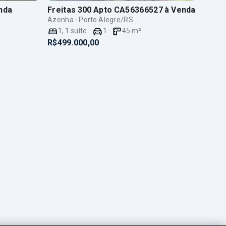
nda
Freitas 300 Apto CA56366527
à Venda
Azenha - Porto Alegre/RS
1
,
1
suíte
1
45
m²
R$499.000,00