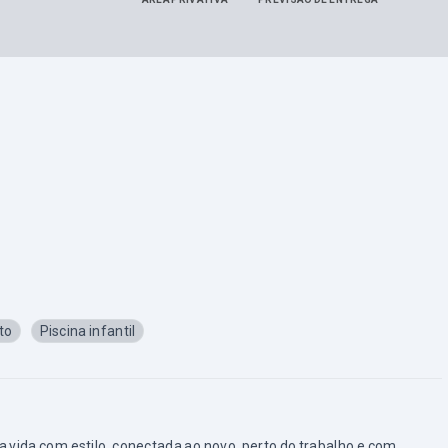
to
Piscina infantil
 vida com estilo, conectada ao novo, perto do trabalho e com