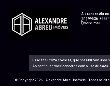
Alexandre Abreu 
(51) 99536-3655
Ver e-mail
Esse site utiliza
cookies
, que possibilitam uma 
Ao continuar, você concorda com o uso de
cooki
© Copyright 2026 - Alexandre Abreu Imóveis - Todos os dir
googleb1f9665be1e9e767.html
https://alexandreabreuimove