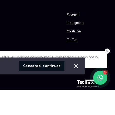
Social
Instagram
Youtube
TikTok
óvel conosco
Olá! Sua jornada ao novo imóvel começa aqui. Como posso
ajudar?
cidade
Concordo, continuar
1
SITE PARA IMOBILIARIA