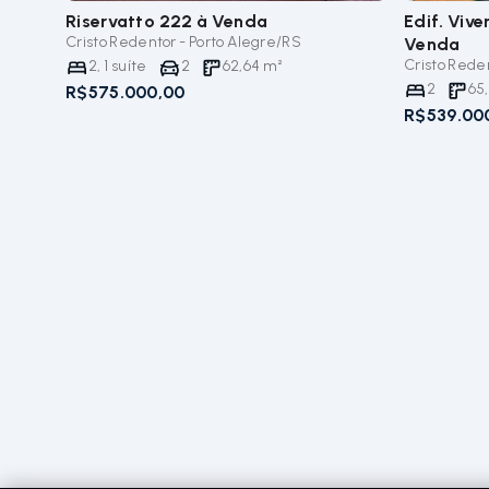
Riservatto 222
à Venda
Edif. Viv
Cristo Redentor - Porto Alegre/RS
Venda
Cristo Rede
2
,
1
suíte
2
62,64
m²
2
65
R$575.000,00
R$539.00