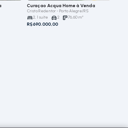
a
Curaçao Acqua Home
à Venda
Cristo Redentor - Porto Alegre/RS
2
,
1
suíte
2
76,60
m²
R$690.000,00