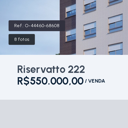
Ref.:
O-44460-68608
8
fotos
Riservatto 222
R$550.000,00
/
VENDA