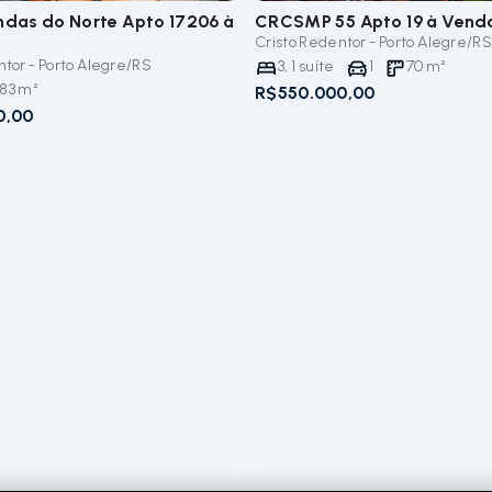
endas do Norte Apto 17206
à
CRCSMP 55 Apto 19
à Vend
Cristo Redentor - Porto Alegre/RS
ntor - Porto Alegre/RS
3
,
1
suíte
1
70
m²
,83
m²
R$550.000,00
0,00