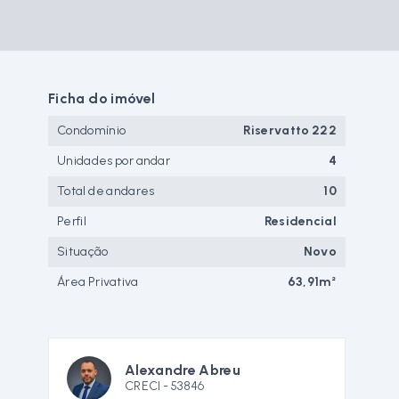
Ficha do imóvel
Condomínio
Riservatto 222
Unidades por andar
4
Total de andares
10
Perfil
Residencial
Situação
Novo
Área Privativa
63,91m²
Alexandre Abreu
CRECI -
53846