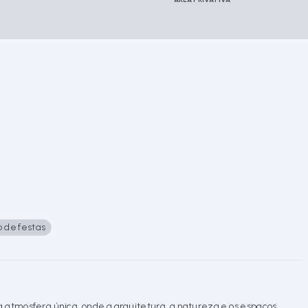
o de festas
mosfera única, onde a arquitetura, a natureza e os espaços