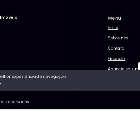
Imóveis
Menu
Início
Sobre nós
Contato
Financie
Anuncie seu im
melhor experiência de navegação.
Política e Priva
s
.
itos reservados
eis.com.br/sitemap.xml