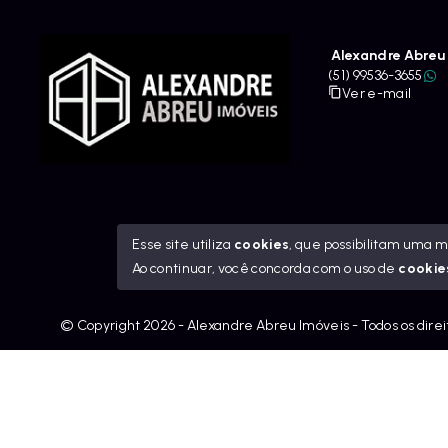
Alexandre Abreu 
(51) 99536-3655
Ver e-mail
Esse site utiliza
cookies
, que possibilitam uma 
Ao continuar, você concorda com o uso de
cookie
© Copyright 2026 - Alexandre Abreu Imóveis - Todos os dire
googleb1f9665be1e9e767.html
https://alexandreabreuimov