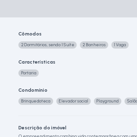
Cômodos
2 Dormitórios, sendo 1 Suíte
2 Banheiros
1 Vaga
Características
Portaria
Condomínio
Brinquedoteca
Elevador social
Playground
Salã
Descrição do imóvel
O empreendimento combina vida contemporânea com uma at