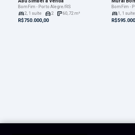
Abu Simbel
à Venda
Mural Bo
Bom Fim - Porto Alegre/RS
Bom Fim - P
2
,
1
suíte
2
60,72
m²
1
,
1
suít
R$750.000,00
R$595.000