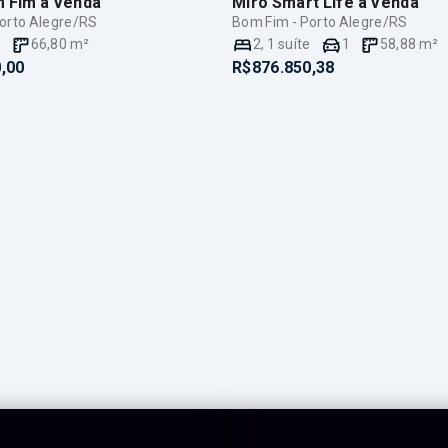
m Fim
à Venda
Miro Smart Life
à Venda
orto Alegre/RS
Bom Fim - Porto Alegre/RS
e
66,80
m²
2
,
1
suíte
1
58,88
m²
,00
R$876.850,38