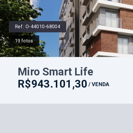
Ref.:
O-44010-68004
19
fotos
Miro Smart Life
R$943.101,30
/
VENDA