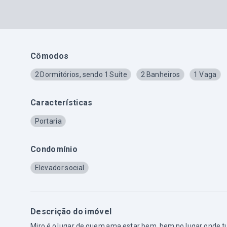
Cômodos
2 Dormitórios, sendo 1 Suíte
2 Banheiros
1 Vaga
Características
Portaria
Condomínio
Elevador social
Descrição do imóvel
Miro é o lugar de quem ama estar bem, bem no lugar onde tu