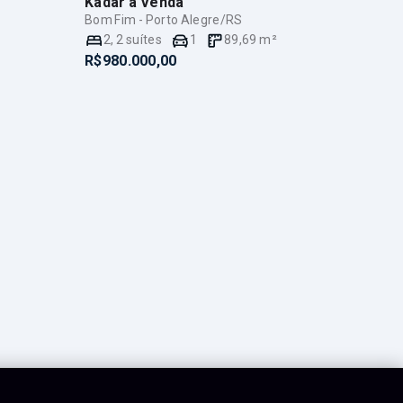
Kadar
à Venda
Bom Fim - Porto Alegre/RS
2
,
2
suítes
1
89,69
m²
R$980.000,00