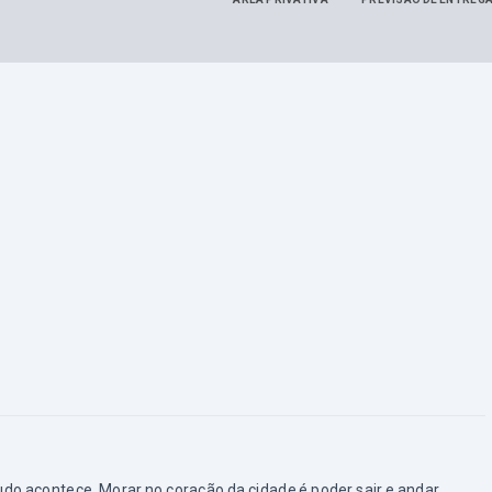
do acontece. Morar no coração da cidade é poder sair e andar