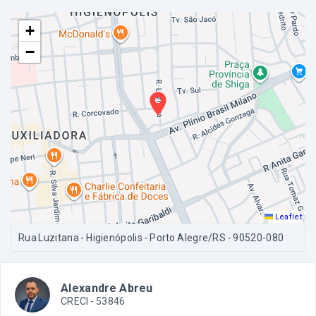
+
−
Leaflet
Rua Luzitana - Higienópolis - Porto Alegre/RS
- 90520-080
Alexandre Abreu
CRECI -
53846