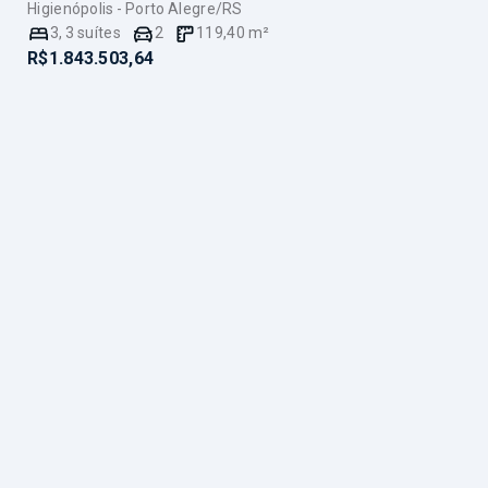
Higienópolis - Porto Alegre/RS
3
,
3
suítes
2
119,40
m²
R$1.843.503,64