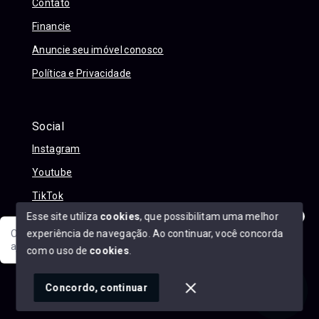
Contato
Financie
Anuncie seu imóvel conosco
Política e Privacidade
Social
Instagram
Youtube
TikTok
Esse site utiliza
cookies
, que possibilitam uma melhor
experiência de navegação.
Ao continuar, você concorda
Olá! Sua jornada ao novo imóvel começa aqui. Como posso
ajudar?
com o uso de
cookies
.
© Copyright 2026 - Alexandre Abreu Imóveis - Todos os
direitos reservados
1
Concordo, continuar
SITE PARA IMOBILIARIA