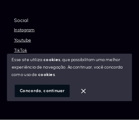
Social
Instagram
Youtube
TikTok
Esse site utiliza
cookies
, que possibilitam uma melhor
experiência de navegação.
Ao continuar, você concorda
com o uso de
cookies
.
© Copyright 2026 - Alexandre Abreu Imóveis - Todos os
direitos reservados
Concordo, continuar
SITE PARA IMOBILIARIA
Início
Histórico
Favoritos