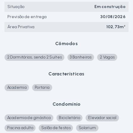
Situação
Em construção
Previsão de entrega
30/08/2026
Área Privativa
102,73m²
Cômodos
2 Dormitórios, sendo 2 Suítes
3 Banheiros
2 Vagas
Características
Academia
Portaria
Condomínio
Academia de ginástica
Bicicletário
Elevador social
Piscina adulto
Salão de festas
Solarium