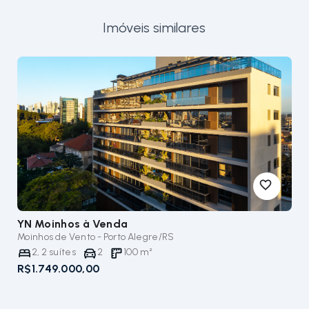
Imóveis similares
YN Moinhos
à Venda
Moinhos de Vento - Porto Alegre/RS
2
,
2
suítes
2
100
m²
R$1.749.000,00