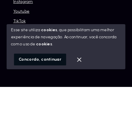
Instagram
Youtube
TikTok
Esse site utiliza
cookies
, que possibilitam uma melhor
experiência de navegação.
Ao continuar, você concorda
com o uso de
cookies
.
© Copyright 2026 - Alexandre Abreu Imóveis - Todos os
direitos reservados
Concordo, continuar
SITE PARA IMOBILIARIA
Início
Histórico
Favoritos
googleb1f9665be1e9e767.html
https://alexandreabreuimoveis.com.br/sitemap.xml