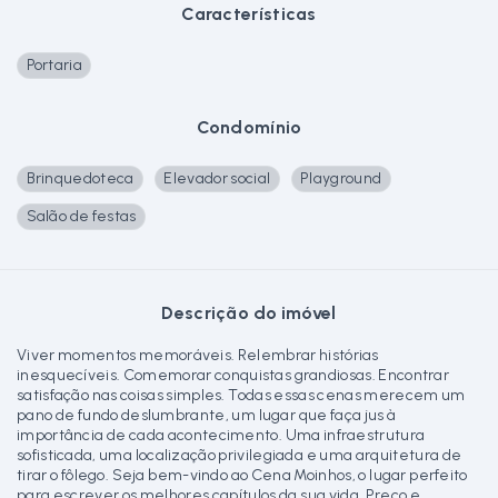
Características
Portaria
Condomínio
Brinquedoteca
Elevador social
Playground
Salão de festas
Descrição do imóvel
Viver momentos memoráveis. Relembrar histórias
inesquecíveis. Comemorar conquistas grandiosas. Encontrar
satisfação nas coisas simples. Todas essas cenas merecem um
pano de fundo deslumbrante, um lugar que faça jus à
importância de cada acontecimento. Uma infraestrutura
sofisticada, uma localização privilegiada e uma arquitetura de
tirar o fôlego. Seja bem-vindo ao Cena Moinhos, o lugar perfeito
para escrever os melhores capítulos da sua vida. Preço e