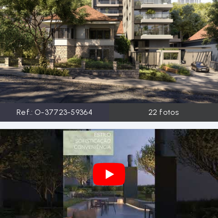
Ref.:
O-37723-59364
22
fotos