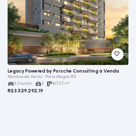
Legacy Powered by Porsche Consulting
à Venda
Moinhos de Vento - Porto Alegre/RS
3
,
3
suítes
3
167,57
m²
R$3.529.292,19