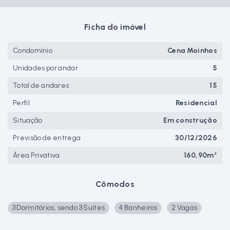
Ficha do imóvel
Condomínio
Cena Moinhos
Unidades por andar
5
Total de andares
15
Perfil
Residencial
Situação
Em construção
Previsão de entrega
30/12/2026
Área Privativa
160,90m²
Cômodos
3 Dormitórios, sendo 3 Suítes
4 Banheiros
2 Vagas