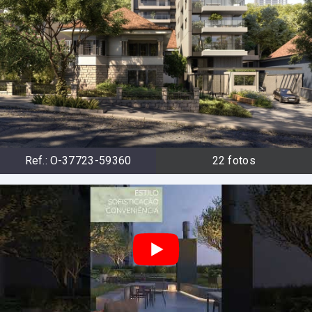
Ref.:
O-37723-59360
22
fotos