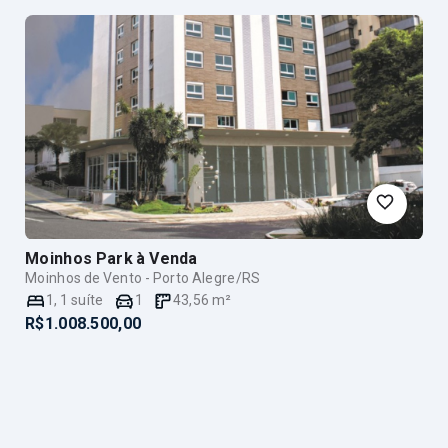
Moinhos Park
à Venda
Moinhos de Vento - Porto Alegre/RS
1
,
1
suíte
1
43,56
m²
R$1.008.500,00