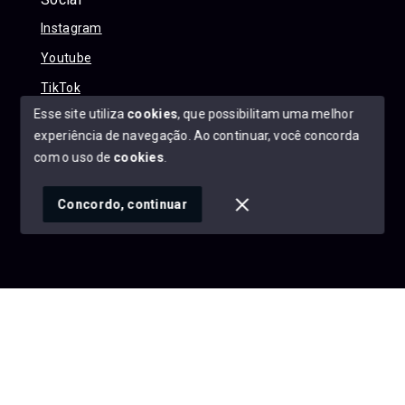
Instagram
Youtube
TikTok
Esse site utiliza
cookies
, que possibilitam uma melhor
experiência de navegação.
Ao continuar, você concorda
com o uso de
cookies
.
© Copyright 2026 - Alexandre Abreu Imóveis - Todos os
direitos reservados
Concordo, continuar
SITE PARA IMOBILIARIA
Início
Histórico
Favoritos
googleb1f9665be1e9e767.html
https://alexandreabreuimoveis.com.br/sitemap.xml