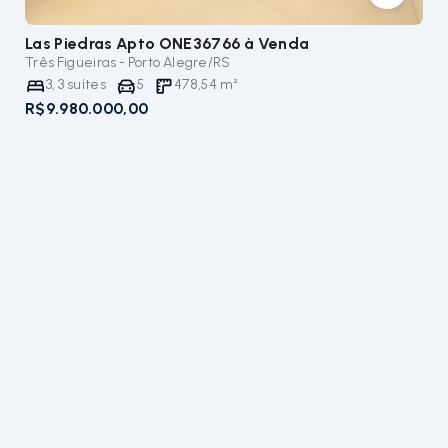
Las Piedras Apto ONE36766
à Venda
Três Figueiras - Porto Alegre/RS
3
,
3
suítes
5
478,54
m²
R$9.980.000,00