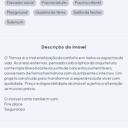
Elevador social
Piscina adulto
Piscina infantil
Playground
Quadra de tênis
Salão de festas
Solarium
Descrição do imóvel
O Tomaz é a materialização do conforto em todos os aspectos da
vida. As áreas externas, pensadas sob a óptica da arquitetura
contemporânea brasileira junto de conceitos sustentáveis,
conversam de forma harmônica com os ambientes internos. Um
projeto construído para transformar a experiência de viver com
qualidade. Preço e disponibilidade do imóvel sujeitos a alteração
sem aviso prévio.
O imóvel conta também com:
Fire place
Segurança