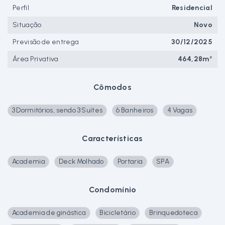
Perfil
Residencial
Situação
Novo
Previsão de entrega
30/12/2025
Área Privativa
464,28m²
Cômodos
3 Dormitórios, sendo 3 Suítes
6 Banheiros
4 Vagas
Características
Academia
Deck Molhado
Portaria
SPA
Condomínio
Academia de ginástica
Bicicletário
Brinquedoteca