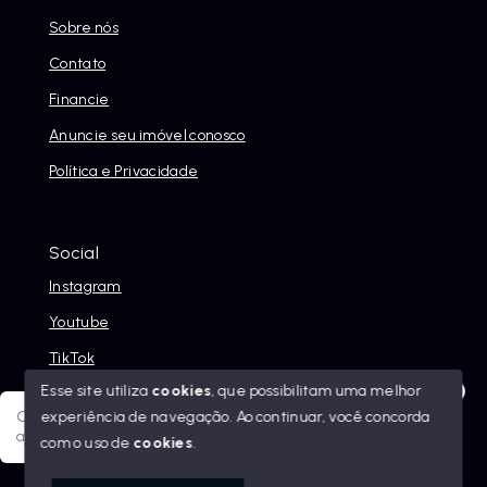
Sobre nós
Contato
Financie
Anuncie seu imóvel conosco
Política e Privacidade
Social
Instagram
Youtube
TikTok
Esse site utiliza
cookies
, que possibilitam uma melhor
experiência de navegação.
Ao continuar, você concorda
Olá! Sua jornada ao novo imóvel começa aqui. Como posso
ajudar?
com o uso de
cookies
.
© Copyright 2026 - Alexandre Abreu Imóveis - Todos os
direitos reservados
1