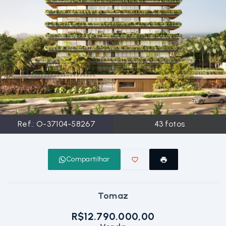
Ref.:
O-37104-58267
43
fotos
Compartilhar
Tomaz
R$12.790.000,00