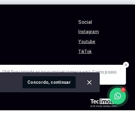
Social
Instagram
Youtube
TikTok
óvel conosco
Olá! Sua jornada ao novo imóvel começa aqui. Como posso
ajudar?
cidade
Concordo, continuar
1
SITE PARA IMOBILIARIA