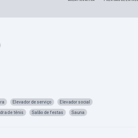
ra
Elevador de serviço
Elevador social
dra de tênis
Salão de festas
Sauna