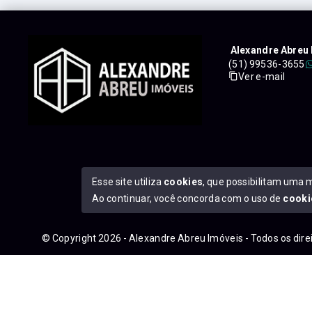
Alexandre Abreu 
(51) 99536-3655
Ver e-mail
Esse site utiliza
cookies
, que possibilitam uma 
Ao continuar, você concorda com o uso de
cooki
© Copyright 2026 - Alexandre Abreu Imóveis - Todos os dir
googleb1f9665be1e9e767.html
https://alexandreabreuimove