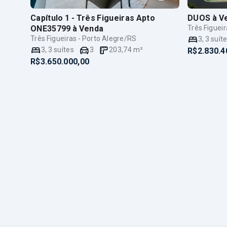
Capítulo 1 - Três Figueiras Apto
DUOS
à V
ONE35799
à Venda
Três Figuei
Três Figueiras - Porto Alegre/RS
3
,
3
suít
3
,
3
suítes
3
203,74
m²
R$2.830.4
R$3.650.000,00