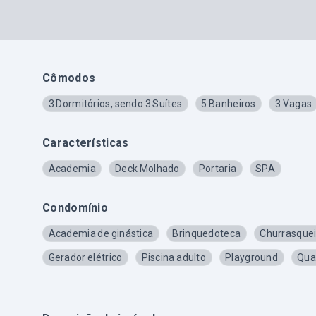
Cômodos
3 Dormitórios, sendo 3 Suítes
5 Banheiros
3 Vagas
Características
Academia
Deck Molhado
Portaria
SPA
Condomínio
Academia de ginástica
Brinquedoteca
Churrasquei
Gerador elétrico
Piscina adulto
Playground
Qua