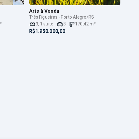
Aris
à Venda
Três Figueiras - Porto Alegre/RS
²
3
,
1
suíte
3
170,42
m²
R$1.950.000,00