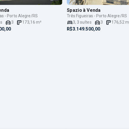
enda
Spazio
à Venda
ras - Porto Alegre/RS
Três Figueiras - Porto Alegre/RS
es
3
173,16
m²
3
,
3
suítes
3
176,52
m
00,00
R$3.149.500,00