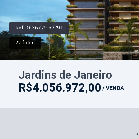
Ref.:
O-36779-57791
22
fotos
Jardins de Janeiro
R$4.056.972,00
/
VENDA
3