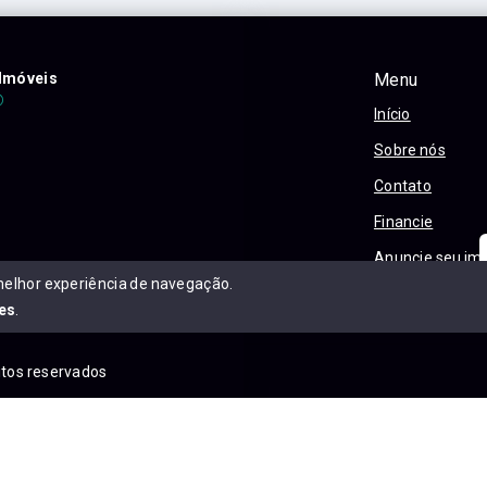
Imóveis
Menu
Início
Sobre nós
Contato
Financie
Anuncie seu im
melhor experiência de navegação.
Política e Priva
es
.
eitos reservados
is.com.br/sitemap.xml