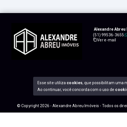
Alexandre Abreu 
(51) 99536-3655
Ver e-mail
Esse site utiliza
cookies
, que possibilitam uma 
Ao continuar, você concorda com o uso de
cooki
© Copyright 2026 - Alexandre Abreu Imóveis - Todos os dir
googleb1f9665be1e9e767.html
https://alexandreabreuimove