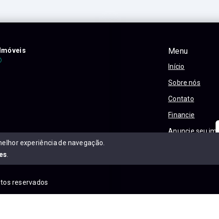
Imóveis
Menu
Início
Sobre nós
Contato
Financie
Anuncie seu im
melhor experiência de navegação.
Política e Priva
es
.
eitos reservados
is.com.br/sitemap.xml