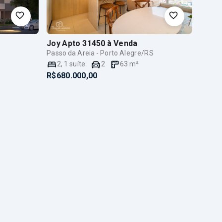
Joy Apto 31450
à Venda
Passo da Areia - Porto Alegre/RS
2
,
1
suíte
2
63
m²
R$680.000,00