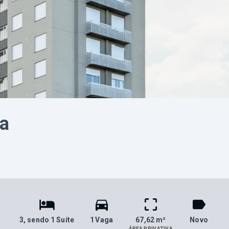
ia
3
, sendo 1 Suíte
1 Vaga
67,62 m²
Novo
ÁREA PRIVATIVA