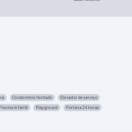
ra
Condomínio fechado
Elevador de serviço
Piscina infantil
Playground
Portaria 24 horas