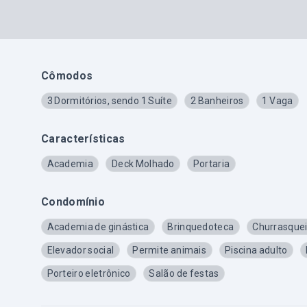
Cômodos
3 Dormitórios, sendo 1 Suíte
2 Banheiros
1 Vaga
Características
Academia
Deck Molhado
Portaria
Condomínio
Academia de ginástica
Brinquedoteca
Churrasquei
Elevador social
Permite animais
Piscina adulto
Porteiro eletrônico
Salão de festas