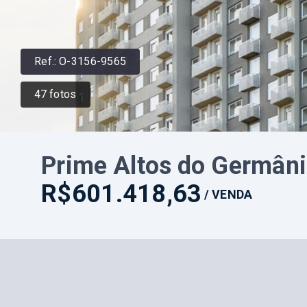
Ref.:
O-3156-9565
47
fotos
Prime Altos do Germân
R$601.418,63
/
VENDA