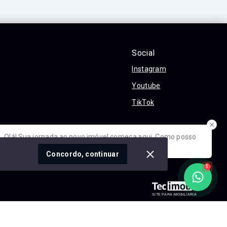
Social
Instagram
Youtube
TikTok
óvel conosco
Olá! Sua jornada ao novo imóvel começa aqui. Como posso
ajudar?
cidade
Concordo, continuar
1
SITE PARA IMOBILIARIA