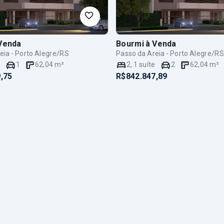
Venda
Bourmi
à Venda
eia - Porto Alegre/RS
Passo da Areia - Porto Alegre/RS
e
1
62,04
m²
2
,
1
suíte
2
62,04
m²
,75
R$842.847,89