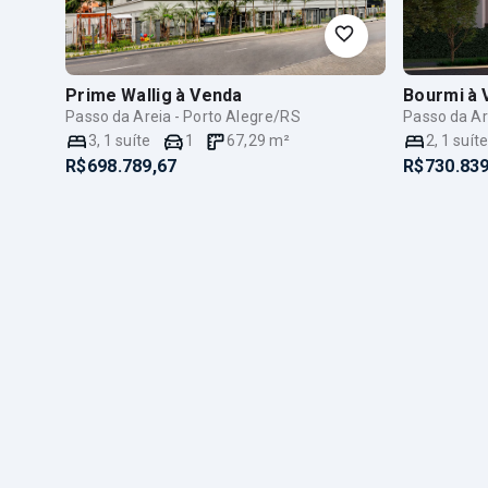
Prime Wallig
à Venda
Bourmi
à 
Passo da Areia - Porto Alegre/RS
Passo da Ar
3
,
1
suíte
1
67,29
m²
2
,
1
suít
R$698.789,67
R$730.839