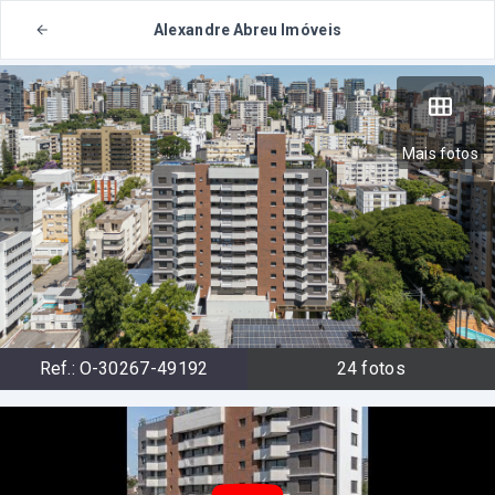
Alexandre Abreu Imóveis
Mais fotos
Ref.:
O-30267-49192
24
fotos