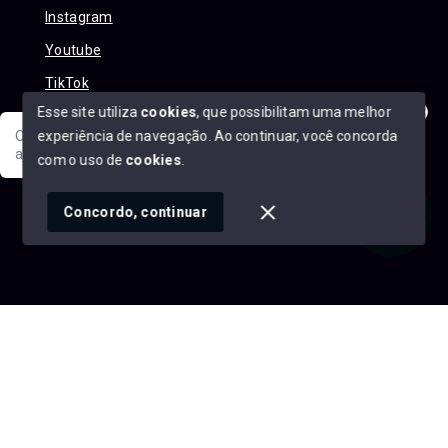
Instagram
Youtube
TikTok
Esse site utiliza
cookies
, que possibilitam uma melhor
experiência de navegação.
Ao continuar, você concorda
Olá! Sua jornada ao novo imóvel começa aqui. Como posso
ajudar?
com o uso de
cookies
.
© Copyright 2026 - Alexandre Abreu Imóveis - Todos os
direitos reservados
1
Concordo, continuar
SITE PARA IMOBILIARIA
Início
Histórico
Favoritos
googleb1f9665be1e9e767.html
https://alexandreabreuimoveis.com.br/sitemap.xml