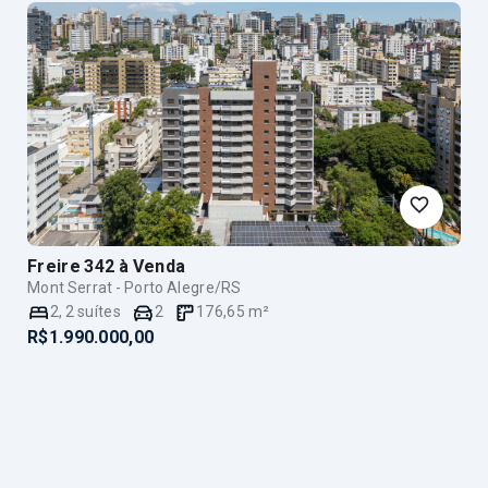
Freire 342
à Venda
Mont Serrat - Porto Alegre/RS
2
,
2
suítes
2
176,65
m²
R$1.990.000,00