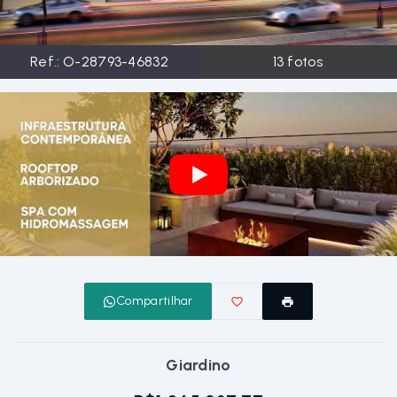
Ref.:
O-28793-46832
13
fotos
Compartilhar
Giardino