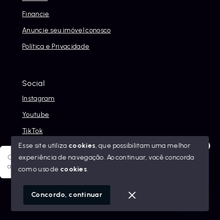
Financie
Anuncie seu imóvel conosco
Política e Privacidade
Social
Instagram
Youtube
TikTok
Esse site utiliza
cookies
, que possibilitam uma melhor
experiência de navegação.
Ao continuar, você concorda
Olá! Sua jornada ao novo imóvel começa aqui. Como posso
ajudar?
com o uso de
cookies
.
© Copyright 2026 - Alexandre Abreu Imóveis - Todos os
direitos reservados
1
Concordo, continuar
SITE PARA IMOBILIARIA