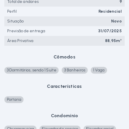
Total de andares
9
Perfil
Residencial
Situação
Novo
Previsão de entrega
31/07/2025
Área Privativa
88,95m²
Cômodos
3 Dormitórios, sendo 1 Suíte
3 Banheiros
1 Vaga
Características
Portaria
Condomínio
Churrasqueira
Elevador de serviço
Elevador social