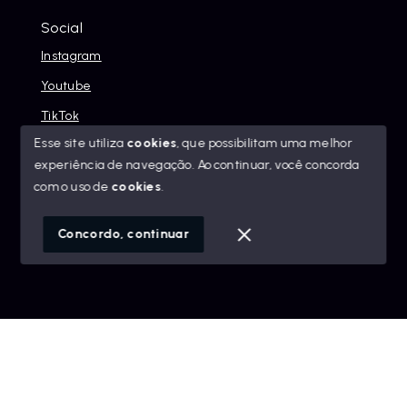
Social
Instagram
Youtube
TikTok
Esse site utiliza
cookies
, que possibilitam uma melhor
experiência de navegação.
Ao continuar, você concorda
com o uso de
cookies
.
© Copyright 2026 - Alexandre Abreu Imóveis - Todos os
direitos reservados
Concordo, continuar
SITE PARA IMOBILIARIA
Início
Histórico
Favoritos
googleb1f9665be1e9e767.html
https://alexandreabreuimoveis.com.br/sitemap.xml