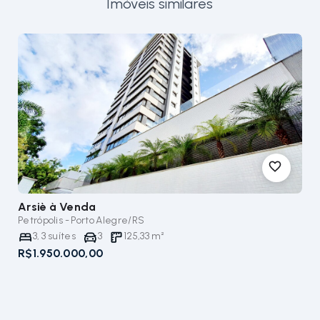
Imóveis similares
Arsiè
à Venda
Petrópolis - Porto Alegre/RS
3
,
3
suítes
3
125,33
m²
R$1.950.000,00