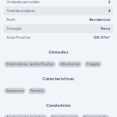
Unidades por andar
2
Total de andares
8
Perfil
Residencial
Situação
Novo
Área Privativa
130,07m²
Cômodos
3 Dormitórios, sendo 3 Suítes
3 Banheiros
3 Vagas
Características
Academia
Portaria
Condomínio