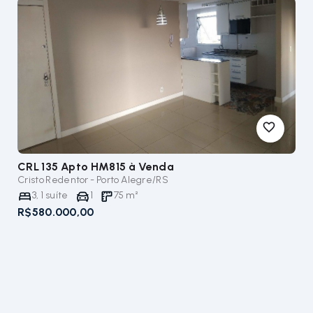
CRL 135 Apto HM815
à Venda
Cristo Redentor - Porto Alegre/RS
3
,
1
suíte
1
75
m²
R$580.000,00