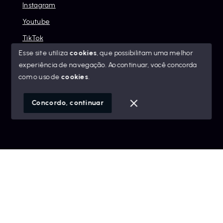
Instagram
Youtube
TikTok
Esse site utiliza
cookies
, que possibilitam uma melhor
experiência de navegação.
Ao continuar, você concorda
com o uso de
cookies
.
© Copyright 2026 - Alexandre Abreu Imóveis - Todos os
direitos reservados
Concordo, continuar
SITE PARA IMOBILIARIA
Início
Histórico
Favoritos
googleb1f9665be1e9e767.html
https://alexandreabreuimoveis.com.br/sitemap.xml