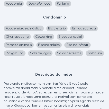
Academia
Deck Molhado
Portaria
Condomínio
Academia de ginástica
Bicicletário
Brinquedoteca
Churrasqueira
Coworking
Elevador social
Permite animais
Piscina adulto
Piscina infantil
Playground
Sala de jogos
Salão de festas
Solarium
Descrição do imóvel
More onde muitos sonham em tirar férias. E você pode
aproveitar a vida toda. Vivencie a maior oportunidade
residencial de Porto Alegre. Um empreendimento com alma de
resort que oferece uma estrutura incrível com complexo
aquático e vários itens de lazer, localização privilegiada, vista de
tirar o fôlego, apartamentos confortáveis e diferenciais